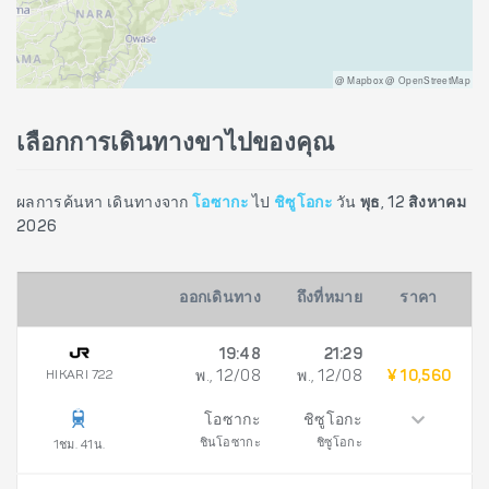
@ Mapbox @ OpenStreetMap
เลือกการเดินทางขาไปของคุณ
ผลการค้นหา เดินทางจาก
โอซากะ
ไป
ชิซูโอกะ
วัน
พุธ, 12 สิงหาคม
2026
ออกเดินทาง
ถึงที่หมาย
ราคา
19:48
21:29
HIKARI 722
พ., 12/08
พ., 12/08
¥ 10,560
โอซากะ
ชิซูโอกะ
ชินโอซากะ
ชิซูโอกะ
1ชม. 41น.