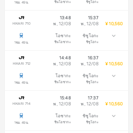
ชินโอซากะ
ชิซูโอกะ
1ชม. 49น.
13:48
15:37
HIKARI 710
พ., 12/08
พ., 12/08
¥ 10,560
โอซากะ
ชิซูโอกะ
ชินโอซากะ
ชิซูโอกะ
1ชม. 49น.
14:48
16:37
HIKARI 712
พ., 12/08
พ., 12/08
¥ 10,560
โอซากะ
ชิซูโอกะ
ชินโอซากะ
ชิซูโอกะ
1ชม. 49น.
15:48
17:37
HIKARI 714
พ., 12/08
พ., 12/08
¥ 10,560
โอซากะ
ชิซูโอกะ
ชินโอซากะ
ชิซูโอกะ
1ชม. 49น.