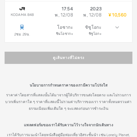
17:54
20:23
KODAMA 848
พ., 12/08
พ., 12/08
¥ 10,560
โอซากะ
ชิซูโอกะ
ชินโอซากะ
ชิซูโอกะ
2ชม. 29น.
ดูเส้นทางที่ไม่ตรง
นโยบายการกำหนดราคาของเรามีความโปร่งใส
ราคาค่าโดยสารที่แสดงนั้นได้มาจากผู้ให้บริการขนส่งโดยตรง และไม่รวมการ
บวกเพิ่มราคาใด ๆ ราคาที่แสดงนี้ไม่รวมค่าบริการของเรา ราคาทั้งหมดรวมค่า
ธรรมเนียมเพิ่มเติมใด ๆ จะแสดงก่อนการชำระเงิน
แพลตฟอร์มของเราได้รับความไว้วางใจจากนักเดินทาง
เราได้รับการแนะนำโดยหนังสือคู่มือท่องเที่ยวอิสระชั้นนำ เช่น Lonely Planet,