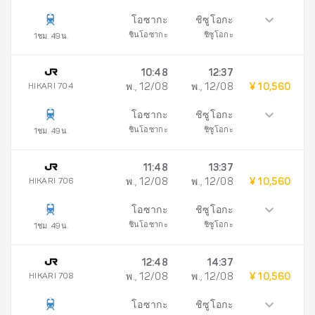
โอซากะ
ชิซูโอกะ
ชินโอซากะ
ชิซูโอกะ
1ชม. 49น.
10:48
12:37
HIKARI 704
พ., 12/08
พ., 12/08
¥ 10,560
โอซากะ
ชิซูโอกะ
ชินโอซากะ
ชิซูโอกะ
1ชม. 49น.
11:48
13:37
HIKARI 706
พ., 12/08
พ., 12/08
¥ 10,560
โอซากะ
ชิซูโอกะ
ชินโอซากะ
ชิซูโอกะ
1ชม. 49น.
12:48
14:37
HIKARI 708
พ., 12/08
พ., 12/08
¥ 10,560
โอซากะ
ชิซูโอกะ