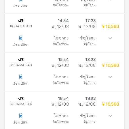
ชินโอซากะ
ชิซูโอกะ
2ชม. 29น.
14:54
17:23
KODAMA 836
พ., 12/08
พ., 12/08
¥ 10,560
โอซากะ
ชิซูโอกะ
ชินโอซากะ
ชิซูโอกะ
2ชม. 29น.
15:54
18:23
KODAMA 840
พ., 12/08
พ., 12/08
¥ 10,560
โอซากะ
ชิซูโอกะ
ชินโอซากะ
ชิซูโอกะ
2ชม. 29น.
16:54
19:23
KODAMA 844
พ., 12/08
พ., 12/08
¥ 10,560
โอซากะ
ชิซูโอกะ
ชินโอซากะ
ชิซูโอกะ
2ชม. 29น.