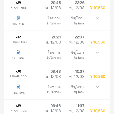
20:45
22:26
HIKARI 668
พ., 12/08
พ., 12/08
¥ 10,560
โอซากะ
ชิซูโอกะ
ชินโอซากะ
ชิซูโอกะ
1ชม. 41น.
20:21
22:07
HIKARI 666
พ., 12/08
พ., 12/08
¥ 10,560
โอซากะ
ชิซูโอกะ
ชินโอซากะ
ชิซูโอกะ
1ชม. 46น.
08:48
10:37
HIKARI 700
พ., 12/08
พ., 12/08
¥ 10,560
โอซากะ
ชิซูโอกะ
ชินโอซากะ
ชิซูโอกะ
1ชม. 49น.
09:48
11:37
HIKARI 702
พ., 12/08
พ., 12/08
¥ 10,560