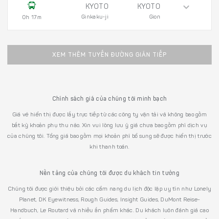
KYOTO
KYOTO
Ginkaku-ji
Gion
0h 17m
XEM THÊM TUYẾN ĐƯỜNG GIÁN TIẾP
Chính sách giá của chúng tôi minh bạch
Giá vé hiển thị được lấy trực tiếp từ các công ty vận tải và không bao gồm
bất kỳ khoản phụ thu nào. Xin vui lòng lưu ý giá chưa bao gồm phí dịch vụ
của chúng tôi. Tổng giá bao gồm mọi khoản phí bổ sung sẽ được hiển thị trước
khi thanh toán.
Nền tảng của chúng tôi được du khách tin tưởng
Chúng tôi được giới thiệu bởi các cẩm nang du lịch độc lập uy tín như Lonely
Planet, DK Eyewitness, Rough Guides, Insight Guides, DuMont Reise-
Handbuch, Le Routard và nhiều ấn phẩm khác. Du khách luôn đánh giá cao