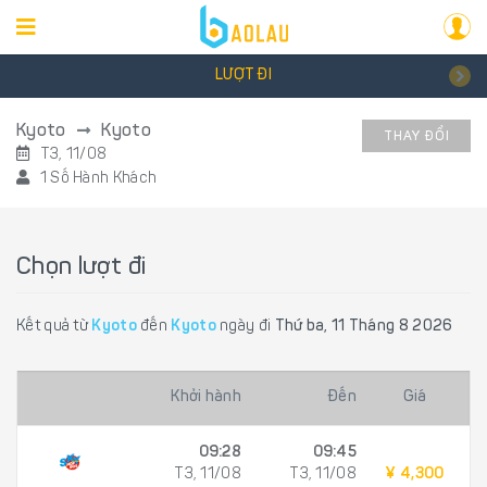
LƯỢT ĐI
Kyoto
Kyoto
THAY ĐỔI
T3, 11/08
1 Số Hành Khách
Chọn lượt đi
Kết quả từ
Kyoto
đến
Kyoto
ngày đi
Thứ ba, 11 Tháng 8 2026
Khởi hành
Đến
Giá
09:28
09:45
T3, 11/08
T3, 11/08
¥ 4,300