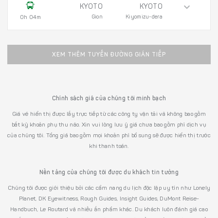
KYOTO
KYOTO
Gion
Kiyomizu-dera
0h 04m
XEM THÊM TUYẾN ĐƯỜNG GIÁN TIẾP
Chính sách giá của chúng tôi minh bạch
Giá vé hiển thị được lấy trực tiếp từ các công ty vận tải và không bao gồm
bất kỳ khoản phụ thu nào. Xin vui lòng lưu ý giá chưa bao gồm phí dịch vụ
của chúng tôi. Tổng giá bao gồm mọi khoản phí bổ sung sẽ được hiển thị trước
khi thanh toán.
Nền tảng của chúng tôi được du khách tin tưởng
Chúng tôi được giới thiệu bởi các cẩm nang du lịch độc lập uy tín như Lonely
Planet, DK Eyewitness, Rough Guides, Insight Guides, DuMont Reise-
Handbuch, Le Routard và nhiều ấn phẩm khác. Du khách luôn đánh giá cao