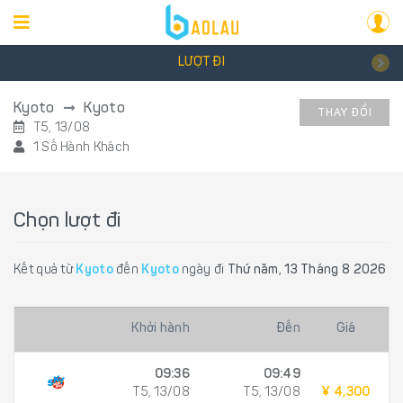
LƯỢT ĐI
Kyoto
Kyoto
THAY ĐỔI
T5, 13/08
1 Số Hành Khách
Chọn lượt đi
Kết quả từ
Kyoto
đến
Kyoto
ngày đi
Thứ năm, 13 Tháng 8 2026
Khởi hành
Đến
Giá
09:36
09:49
T5, 13/08
T5, 13/08
¥ 4,300