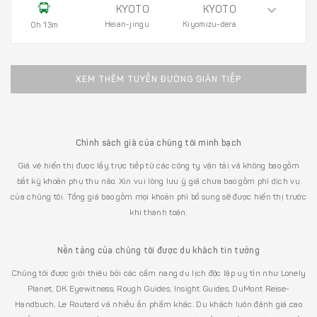
KYOTO
KYOTO
Heian-jingu
Kiyomizu-dera
0h 13m
XEM THÊM TUYẾN ĐƯỜNG GIÁN TIẾP
Chính sách giá của chúng tôi minh bạch
Giá vé hiển thị được lấy trực tiếp từ các công ty vận tải và không bao gồm
bất kỳ khoản phụ thu nào. Xin vui lòng lưu ý giá chưa bao gồm phí dịch vụ
của chúng tôi. Tổng giá bao gồm mọi khoản phí bổ sung sẽ được hiển thị trước
khi thanh toán.
Nền tảng của chúng tôi được du khách tin tưởng
Chúng tôi được giới thiệu bởi các cẩm nang du lịch độc lập uy tín như Lonely
Planet, DK Eyewitness, Rough Guides, Insight Guides, DuMont Reise-
Handbuch, Le Routard và nhiều ấn phẩm khác. Du khách luôn đánh giá cao