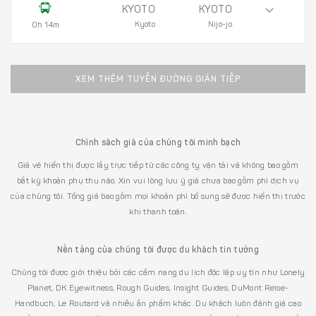
KYOTO
KYOTO
Kyoto
Nijo-jo
0h 14m
XEM THÊM TUYẾN ĐƯỜNG GIÁN TIẾP
Chính sách giá của chúng tôi minh bạch
Giá vé hiển thị được lấy trực tiếp từ các công ty vận tải và không bao gồm
bất kỳ khoản phụ thu nào. Xin vui lòng lưu ý giá chưa bao gồm phí dịch vụ
của chúng tôi. Tổng giá bao gồm mọi khoản phí bổ sung sẽ được hiển thị trước
khi thanh toán.
Nền tảng của chúng tôi được du khách tin tưởng
Chúng tôi được giới thiệu bởi các cẩm nang du lịch độc lập uy tín như Lonely
Planet, DK Eyewitness, Rough Guides, Insight Guides, DuMont Reise-
Handbuch, Le Routard và nhiều ấn phẩm khác. Du khách luôn đánh giá cao