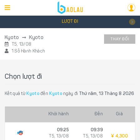
LƯỢT ĐI
Kyoto
Kyoto
THAY ĐỔI
T5, 13/08
1 Số Hành Khách
Chọn lượt đi
Kết quả từ
Kyoto
đến
Kyoto
ngày đi
Thứ năm, 13 Tháng 8 2026
Khởi hành
Đến
Giá
09:25
09:39
T5, 13/08
T5, 13/08
¥ 4,300