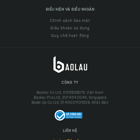
ĐIỀU KIỆN VÀ ĐIỀU KHOẢN
Chính sách bảo mật
Điều khoản sử dụng
Quy chế hoạt động
CÔNG TY
Baolau Co Ltd, 0313838015, Việt Nam
Baolau Pte Ltd, 201434204K, Singapore
Boeki Up Co Ltd, 5140001101308, Nhật Bản
LIÊN HỆ