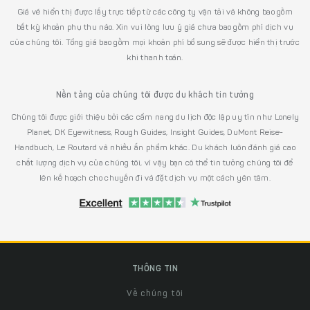
Giá vé hiển thị được lấy trực tiếp từ các công ty vận tải và không bao gồm
bất kỳ khoản phụ thu nào. Xin vui lòng lưu ý giá chưa bao gồm phí dịch vụ
của chúng tôi. Tổng giá bao gồm mọi khoản phí bổ sung sẽ được hiển thị trước
khi thanh toán.
Nền tảng của chúng tôi được du khách tin tưởng
Chúng tôi được giới thiệu bởi các cẩm nang du lịch độc lập uy tín như Lonely
Planet, DK Eyewitness, Rough Guides, Insight Guides, DuMont Reise-
Handbuch, Le Routard và nhiều ấn phẩm khác. Du khách luôn đánh giá cao
chất lượng dịch vụ của chúng tôi, vì vậy bạn có thể tin tưởng chúng tôi để
lên kế hoạch cho chuyến đi và đặt dịch vụ một cách yên tâm.
THÔNG TIN
Về chúng tôi