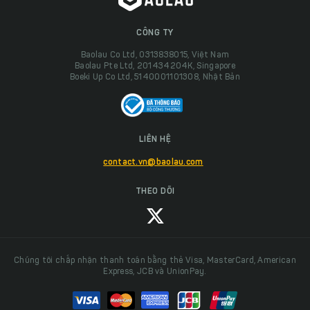
CÔNG TY
Baolau Co Ltd, 0313838015, Việt Nam
Baolau Pte Ltd, 201434204K, Singapore
Boeki Up Co Ltd, 5140001101308, Nhật Bản
LIÊN HỆ
contact.vn@baolau.com
THEO DÕI
Chúng tôi chấp nhận thanh toán bằng thẻ Visa, MasterCard, American
Express, JCB và UnionPay.