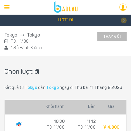
LƯỢT ĐI
Tokyo
Tokyo
THAY ĐỔI
T3, 11/08
1 Số Hành Khách
Chọn lượt đi
Kết quả từ
Tokyo
đến
Tokyo
ngày đi
Thứ ba, 11 Tháng 8 2026
Khởi hành
Đến
Giá
10:30
11:12
T3, 11/08
T3, 11/08
¥ 4,800