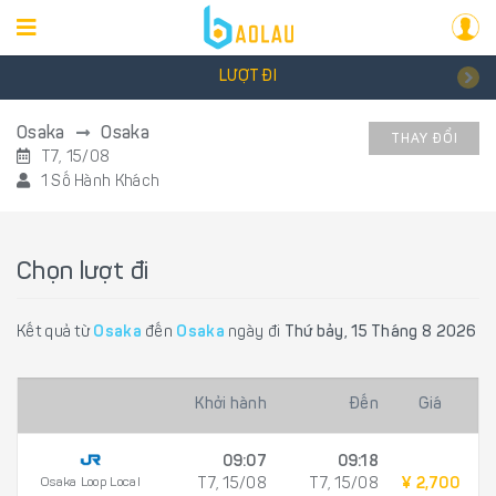
LƯỢT ĐI
Osaka
Osaka
THAY ĐỔI
T7, 15/08
1 Số Hành Khách
Chọn lượt đi
Kết quả từ
Osaka
đến
Osaka
ngày đi
Thứ bảy, 15 Tháng 8 2026
Khởi hành
Đến
Giá
09:07
09:18
Osaka Loop Local
T7, 15/08
T7, 15/08
¥ 2,700