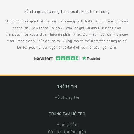
Nền tảng của chúng tôi được du khách tin tưởng
Chúng tôi được giới thiệu bởi các cẩm nang du lịch độc lập uy tín như Lonely
Planet, DK Eyewitness, Rough Guides, Insight Guides, DuMont Reise-
Handbuch, Le Routard và nhiều ấn phẩm khác. Du khách luôn đánh giá cao
chất lượng dịch vụ của chúng tôi, vì vậy bạn có thể tin tưởng chúng tôi để
lên kế hoạch cho chuyến đi và đặt dịch vụ một cách yên tâm.
THÔNG TIN
Về chúng tôi
TRUNG TÂM HỖ TRỢ
Hướng dẫn
Câu hỏi thường gặp