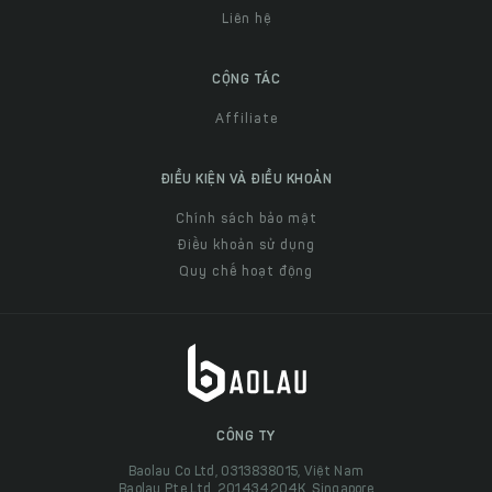
Liên hệ
CỘNG TÁC
Affiliate
ĐIỀU KIỆN VÀ ĐIỀU KHOẢN
Chính sách bảo mật
Điều khoản sử dụng
Quy chế hoạt động
CÔNG TY
Baolau Co Ltd, 0313838015, Việt Nam
Baolau Pte Ltd, 201434204K, Singapore