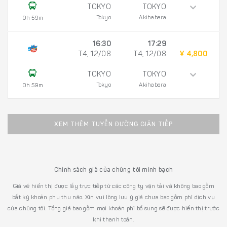
TOKYO
TOKYO
Tokyo
Akihabara
0h 59m
16:30
17:29
T4, 12/08
T4, 12/08
¥ 4,800
TOKYO
TOKYO
Tokyo
Akihabara
0h 59m
XEM THÊM TUYẾN ĐƯỜNG GIÁN TIẾP
Chính sách giá của chúng tôi minh bạch
Giá vé hiển thị được lấy trực tiếp từ các công ty vận tải và không bao gồm
bất kỳ khoản phụ thu nào. Xin vui lòng lưu ý giá chưa bao gồm phí dịch vụ
của chúng tôi. Tổng giá bao gồm mọi khoản phí bổ sung sẽ được hiển thị trước
khi thanh toán.