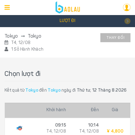
LƯỢT ĐI
Tokyo
Tokyo
THAY ĐỔI
T4, 12/08
1 Số Hành Khách
Chọn lượt đi
Kết quả từ
Tokyo
đến
Tokyo
ngày đi
Thứ tư, 12 Tháng 8 2026
Khởi hành
Đến
Giá
09:15
10:14
T4, 12/08
T4, 12/08
¥ 4,800