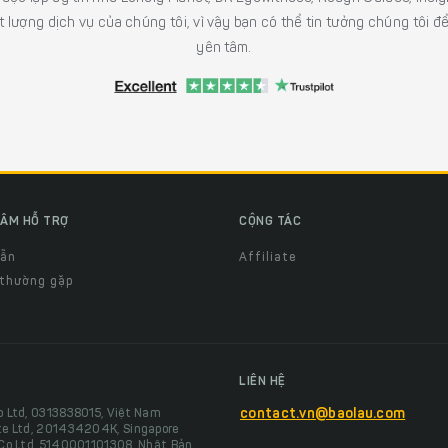
 lượng dịch vụ của chúng tôi, vì vậy bạn có thể tin tưởng chúng tôi đ
yên tâm.
ÂM HỖ TRỢ
CỘNG TÁC
dẫn
Affiliate
 thường gặp
LIÊN HỆ
o Ltd, 0313838015, Việt Nam
contact.vn@baolau.com
te Ltd, 201434204K, Singapore
 Co Ltd, 5140001101308, Nhật Bản