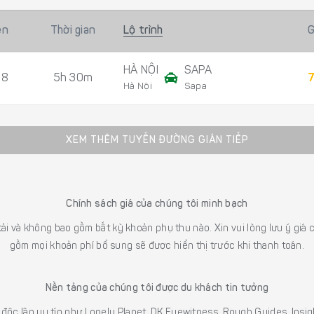
ến
Thời gian
Lộ trình
G
HÀ NỘI
SAPA
08
5h 30m
7
Hà Nội
Sapa
XEM THÊM TUYẾN ĐƯỜNG GIÁN TIẾP
Chính sách giá của chúng tôi minh bạch
 tải và không bao gồm bất kỳ khoản phụ thu nào. Xin vui lòng lưu ý gi
gồm mọi khoản phí bổ sung sẽ được hiển thị trước khi thanh toán.
Nền tảng của chúng tôi được du khách tin tưởng
h độc lập uy tín như Lonely Planet, DK Eyewitness, Rough Guides, In