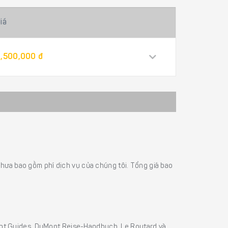
iá
,500,000 đ
á chưa bao gồm phí dịch vụ của chúng tôi. Tổng giá bao
sight Guides, DuMont Reise-Handbuch, Le Routard và