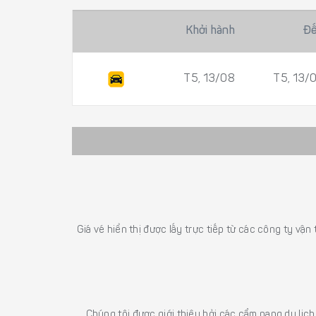
Khởi hành
Đ
T5, 13/08
T5, 13/
Giá vé hiển thị được lấy trực tiếp từ các công ty vận
Chúng tôi được giới thiệu bởi các cẩm nang du lịc