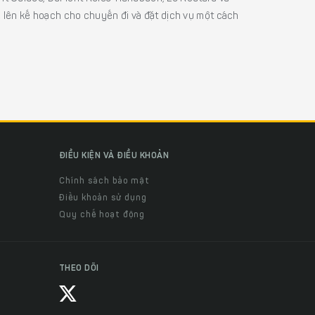
ể lên kế hoạch cho chuyến đi và đặt dịch vụ một cách
ĐIỀU KIỆN VÀ ĐIỀU KHOẢN
Chính sách bảo mật
Điều khoản sử dụng
Quy chế hoạt động
THEO DÕI