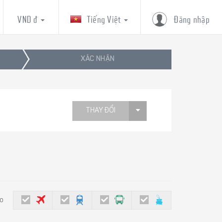
VND đ
Tiếng Việt
Đăng nhập
XÁC NHẬN
THAY ĐỔI
eo