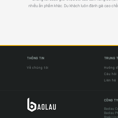
nhiều ấn phẩm khác. Du khách luôn đánh giá cao chất
THÔNG TIN
TRUNG T
Về chúng tôi
Hướng 
Câu hỏi
Liên hệ
CÔNG TY
Baolau C
Baolau P
Boeki Up