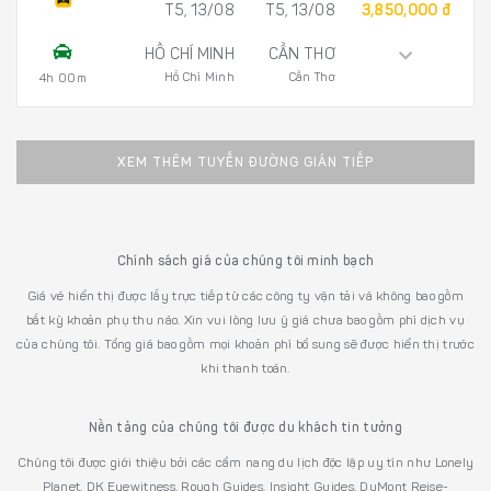
T5, 13/08
T5, 13/08
3,850,000 đ
HỒ CHÍ MINH
CẦN THƠ
Hồ Chí Minh
Cần Thơ
4h 00m
XEM THÊM TUYẾN ĐƯỜNG GIÁN TIẾP
Chính sách giá của chúng tôi minh bạch
Giá vé hiển thị được lấy trực tiếp từ các công ty vận tải và không bao gồm
bất kỳ khoản phụ thu nào. Xin vui lòng lưu ý giá chưa bao gồm phí dịch vụ
của chúng tôi. Tổng giá bao gồm mọi khoản phí bổ sung sẽ được hiển thị trước
khi thanh toán.
Nền tảng của chúng tôi được du khách tin tưởng
Chúng tôi được giới thiệu bởi các cẩm nang du lịch độc lập uy tín như Lonely
Planet, DK Eyewitness, Rough Guides, Insight Guides, DuMont Reise-