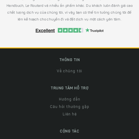
Handbuch, Le Routard và nhiều ấn phẩm khác. Du khách luôn đánh giá cao
chất lượng dịch vụ của chúng tôi, vì vậy bạn có thể tin tưởng chúng tôi để
lên kế hoạch cho chuyến đi và đặt dịch vụ một cách yên tâm.
THÔNG TIN
Về chúng tôi
TRUNG TÂM HỖ TRỢ
Hướng dẫn
Câu hỏi thường gặp
Liên hệ
CỘNG TÁC