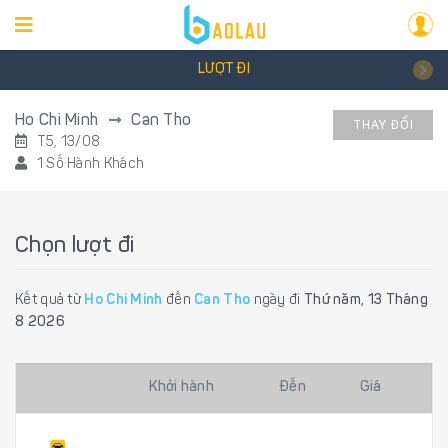
LƯỢT ĐI
Ho Chi Minh
Can Tho
THAY ĐỔI
T5, 13/08
1 Số Hành Khách
Chọn lượt đi
Kết quả từ
Ho Chi Minh
đến
Can Tho
ngày đi
Thứ năm, 13 Tháng
8 2026
Khởi hành
Đến
Giá