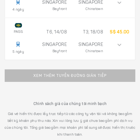
SINGAPORE
SINGAPORE
Bayfront
Chinatown
4 ngày
PASS
T6, 14/08
T3, 18/08
S$ 45.00
SINGAPORE
SINGAPORE
Bayfront
Chinatown
5 ngày
XEM THÊM TUYẾN ĐƯỜNG GIÁN TIẾP
Chính sách giá của chúng tôi minh bạch
Giá vé hiển thị được lấy trực tiếp từ các công ty vận tải và không bao gồm
bất kỳ khoản phụ thu nào. Xin vui lòng lưu ý giá chưa bao gồm phí dịch vụ
của chúng tôi. Tổng giá bao gồm mọi khoản phí bổ sung sẽ được hiển thị trước
khi thanh toán.