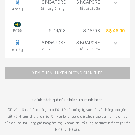
SINGAPORE
SINGAPORE
Sân bay Changi
Tất cả các Ga
4 ngày
PASS
T6, 14/08
T3, 18/08
S$ 45.00
SINGAPORE
SINGAPORE
Sân bay Changi
Tất cả các Ga
5 ngày
XEM THÊM TUYẾN ĐƯỜNG GIÁN TIẾP
Chính sách giá của chúng tôi minh bạch
Giá vé hiển thị được lấy trực tiếp từ các công ty vận tải và không bao gồm
bất kỳ khoản phụ thu nào. Xin vui lòng lưu ý giá chưa bao gồm phí dịch vụ
của chúng tôi. Tổng giá bao gồm mọi khoản phí bổ sung sẽ được hiển thị trước
khi thanh toán.