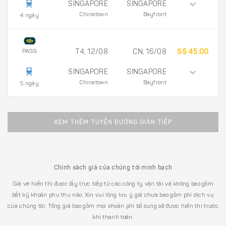
SINGAPORE
SINGAPORE
Chinatown
Bayfront
4 ngày
PASS
T4, 12/08
CN, 16/08
S$ 45.00
SINGAPORE
SINGAPORE
Chinatown
Bayfront
5 ngày
XEM THÊM TUYẾN ĐƯỜNG GIÁN TIẾP
Chính sách giá của chúng tôi minh bạch
Giá vé hiển thị được lấy trực tiếp từ các công ty vận tải và không bao gồm
bất kỳ khoản phụ thu nào. Xin vui lòng lưu ý giá chưa bao gồm phí dịch vụ
của chúng tôi. Tổng giá bao gồm mọi khoản phí bổ sung sẽ được hiển thị trước
khi thanh toán.