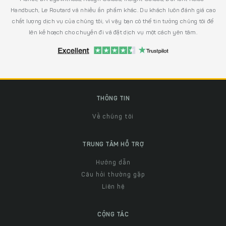
Handbuch, Le Routard và nhiều ấn phẩm khác. Du khách luôn đánh giá cao
chất lượng dịch vụ của chúng tôi, vì vậy bạn có thể tin tưởng chúng tôi để
lên kế hoạch cho chuyến đi và đặt dịch vụ một cách yên tâm.
THÔNG TIN
Về chúng tôi
TRUNG TÂM HỖ TRỢ
Hướng dẫn
Câu hỏi thường gặp
Liên hệ
CỘNG TÁC