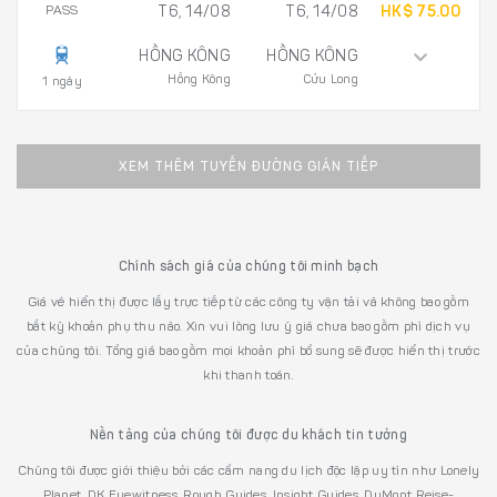
PASS
T6, 14/08
T6, 14/08
HK$ 75.00
HỒNG KÔNG
HỒNG KÔNG
Hồng Kông
Cửu Long
1 ngày
XEM THÊM TUYẾN ĐƯỜNG GIÁN TIẾP
Chính sách giá của chúng tôi minh bạch
Giá vé hiển thị được lấy trực tiếp từ các công ty vận tải và không bao gồm
bất kỳ khoản phụ thu nào. Xin vui lòng lưu ý giá chưa bao gồm phí dịch vụ
của chúng tôi. Tổng giá bao gồm mọi khoản phí bổ sung sẽ được hiển thị trước
khi thanh toán.
Nền tảng của chúng tôi được du khách tin tưởng
Chúng tôi được giới thiệu bởi các cẩm nang du lịch độc lập uy tín như Lonely
Planet, DK Eyewitness, Rough Guides, Insight Guides, DuMont Reise-