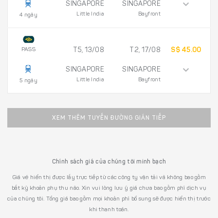
SINGAPORE
SINGAPORE
Little India
Bayfront
4 ngày
PASS
T5, 13/08
T2, 17/08
S$ 45.00
SINGAPORE
SINGAPORE
Little India
Bayfront
5 ngày
XEM THÊM TUYẾN ĐƯỜNG GIÁN TIẾP
Chính sách giá của chúng tôi minh bạch
Giá vé hiển thị được lấy trực tiếp từ các công ty vận tải và không bao gồm
bất kỳ khoản phụ thu nào. Xin vui lòng lưu ý giá chưa bao gồm phí dịch vụ
của chúng tôi. Tổng giá bao gồm mọi khoản phí bổ sung sẽ được hiển thị trước
khi thanh toán.