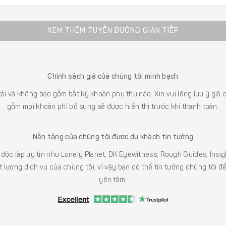
XEM THÊM TUYẾN ĐƯỜNG GIÁN TIẾP
Chính sách giá của chúng tôi minh bạch
 tải và không bao gồm bất kỳ khoản phụ thu nào. Xin vui lòng lưu ý gi
gồm mọi khoản phí bổ sung sẽ được hiển thị trước khi thanh toán.
Nền tảng của chúng tôi được du khách tin tưởng
h độc lập uy tín như Lonely Planet, DK Eyewitness, Rough Guides, In
 lượng dịch vụ của chúng tôi, vì vậy bạn có thể tin tưởng chúng tôi đ
yên tâm.