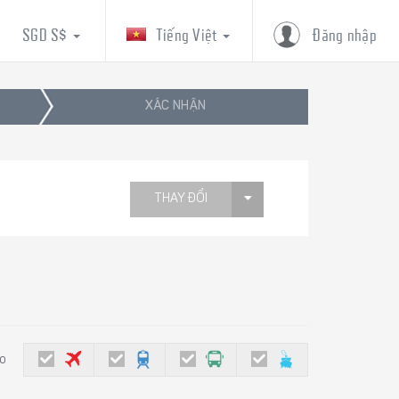
SGD S$
Tiếng Việt
Đăng nhập
XÁC NHẬN
THAY ĐỔI
eo