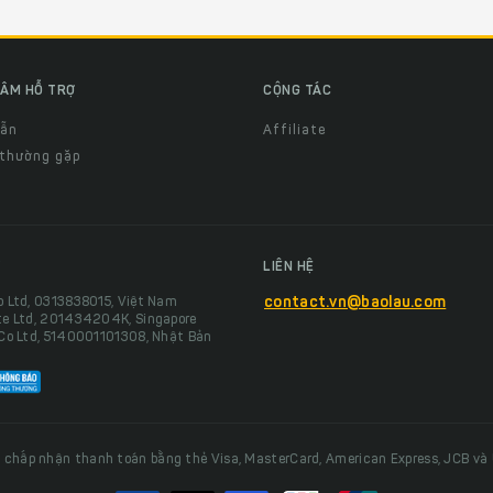
ÂM HỖ TRỢ
CỘNG TÁC
dẫn
Affiliate
 thường gặp
LIÊN HỆ
o Ltd, 0313838015, Việt Nam
contact.vn@baolau.com
te Ltd, 201434204K, Singapore
 Co Ltd, 5140001101308, Nhật Bản
 chấp nhận thanh toán bằng thẻ Visa, MasterCard, American Express, JCB và