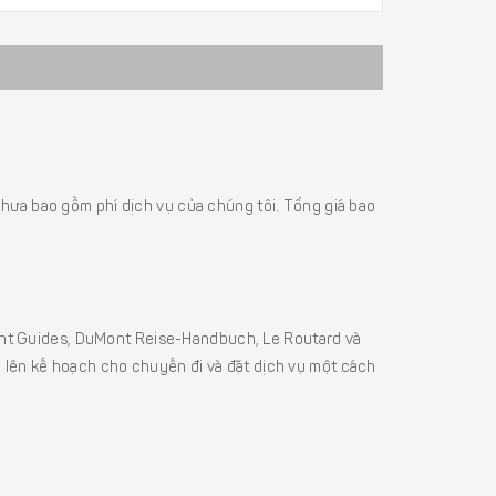
á chưa bao gồm phí dịch vụ của chúng tôi. Tổng giá bao
sight Guides, DuMont Reise-Handbuch, Le Routard và
ể lên kế hoạch cho chuyến đi và đặt dịch vụ một cách