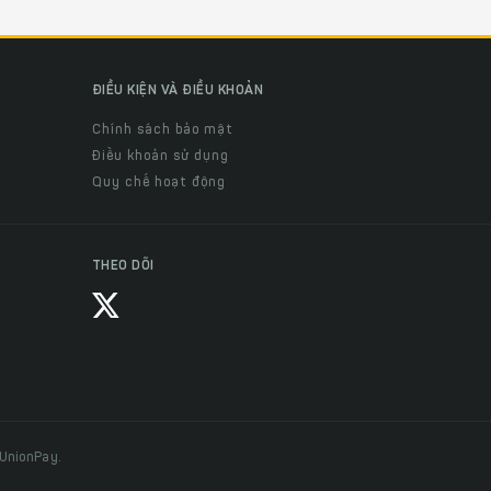
ĐIỀU KIỆN VÀ ĐIỀU KHOẢN
Chính sách bảo mật
Điều khoản sử dụng
Quy chế hoạt động
THEO DÕI
 UnionPay.