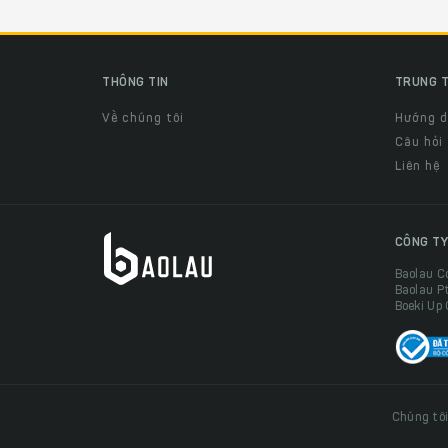
THÔNG TIN
TRUNG T
Về chúng tôi
Hướng 
Câu hỏi
Liên hệ
CÔNG TY
Baolau C
Baolau P
Boeki Up
Chúng tôi