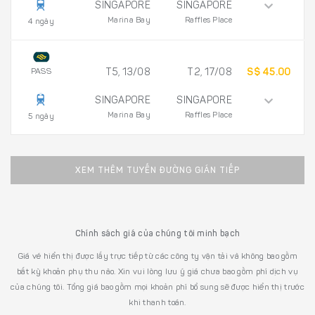
SINGAPORE
SINGAPORE
Marina Bay
Raffles Place
4 ngày
PASS
T5, 13/08
T2, 17/08
S$ 45.00
SINGAPORE
SINGAPORE
Marina Bay
Raffles Place
5 ngày
XEM THÊM TUYẾN ĐƯỜNG GIÁN TIẾP
Chính sách giá của chúng tôi minh bạch
Giá vé hiển thị được lấy trực tiếp từ các công ty vận tải và không bao gồm
bất kỳ khoản phụ thu nào. Xin vui lòng lưu ý giá chưa bao gồm phí dịch vụ
của chúng tôi. Tổng giá bao gồm mọi khoản phí bổ sung sẽ được hiển thị trước
khi thanh toán.