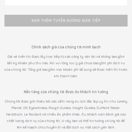
XEM THÊM TUYẾN ĐƯỜNG GIÁN TIẾP
Chính sách giá của chúng tôi minh bạch
Giá vé hiển thị được lấy trực tiếp từ các công ty vận tải và không bao gồm
bất kỳ khoản phụ thu nào. Xin vui lòng lưu ý giá chưa bao gồm phí dịch vụ
của chúng tôi. Tổng giá bao gồm mọi khoản phí bổ sung sẽ được hiển thị trước
khi thanh toán.
Nền tảng của chúng tôi được du khách tin tưởng
Chúng tôi được giới thiệu bởi các cẩm nang du lịch độc lập uy tín như Lonely
Planet, DK Eyewitness, Rough Guides, Insight Guides, DuMont Reise-
Handbuch, Le Routard và nhiều ấn phẩm khác. Du khách luôn đánh giá cao
chất lượng dịch vụ của chúng tôi, vì vậy bạn có thể tin tưởng chúng tôi để
lên kế hoạch cho chuyến đi và đặt dịch vụ một cách yên tâm.