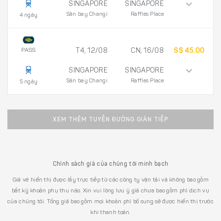
SINGAPORE
SINGAPORE
Sân bay Changi
Raffles Place
4 ngày
PASS
T4, 12/08
CN, 16/08
S$ 45.00
SINGAPORE
SINGAPORE
Sân bay Changi
Raffles Place
5 ngày
XEM THÊM TUYẾN ĐƯỜNG GIÁN TIẾP
Chính sách giá của chúng tôi minh bạch
Giá vé hiển thị được lấy trực tiếp từ các công ty vận tải và không bao gồm
bất kỳ khoản phụ thu nào. Xin vui lòng lưu ý giá chưa bao gồm phí dịch vụ
của chúng tôi. Tổng giá bao gồm mọi khoản phí bổ sung sẽ được hiển thị trước
khi thanh toán.