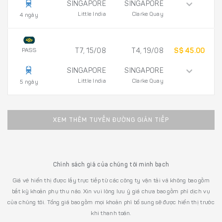
SINGAPORE
SINGAPORE
Little India
Clarke Quay
4 ngày
PASS
T7, 15/08
T4, 19/08
S$ 45.00
SINGAPORE
SINGAPORE
Little India
Clarke Quay
5 ngày
XEM THÊM TUYẾN ĐƯỜNG GIÁN TIẾP
Chính sách giá của chúng tôi minh bạch
Giá vé hiển thị được lấy trực tiếp từ các công ty vận tải và không bao gồm
bất kỳ khoản phụ thu nào. Xin vui lòng lưu ý giá chưa bao gồm phí dịch vụ
của chúng tôi. Tổng giá bao gồm mọi khoản phí bổ sung sẽ được hiển thị trước
khi thanh toán.