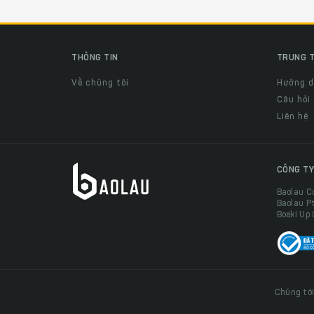
THÔNG TIN
TRUNG T
Về chúng tôi
Hướng 
Câu hỏi
Liên hệ
CÔNG TY
Baolau C
Baolau P
Boeki Up
Chúng tôi