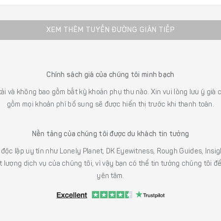
XEM THÊM TUYẾN ĐƯỜNG GIÁN TIẾP
Chính sách giá của chúng tôi minh bạch
 tải và không bao gồm bất kỳ khoản phụ thu nào. Xin vui lòng lưu ý gi
gồm mọi khoản phí bổ sung sẽ được hiển thị trước khi thanh toán.
Nền tảng của chúng tôi được du khách tin tưởng
h độc lập uy tín như Lonely Planet, DK Eyewitness, Rough Guides, In
 lượng dịch vụ của chúng tôi, vì vậy bạn có thể tin tưởng chúng tôi đ
yên tâm.