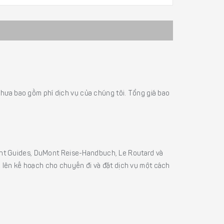
á chưa bao gồm phí dịch vụ của chúng tôi. Tổng giá bao
sight Guides, DuMont Reise-Handbuch, Le Routard và
ể lên kế hoạch cho chuyến đi và đặt dịch vụ một cách