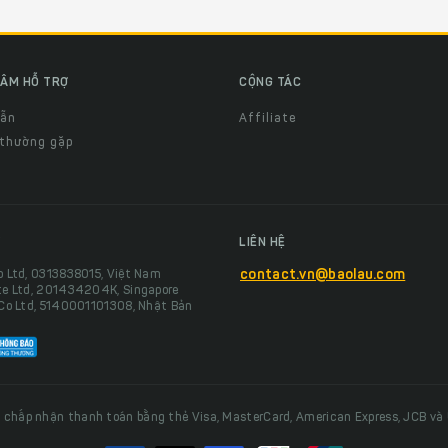
ÂM HỖ TRỢ
CỘNG TÁC
dẫn
Affiliate
 thường gặp
LIÊN HỆ
o Ltd, 0313838015, Việt Nam
contact.vn@baolau.com
te Ltd, 201434204K, Singapore
 Co Ltd, 5140001101308, Nhật Bản
 chấp nhận thanh toán bằng thẻ Visa, MasterCard, American Express, JCB và