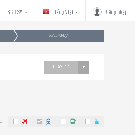
SGD S$
Tiếng Việt
Đăng nhập
XÁC NHẬN
THAY ĐỔI
eo