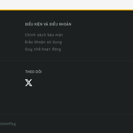
ĐIỀU KIỆN VÀ ĐIỀU KHOẢN
Chính sách bảo mật
Điều khoản sử dụng
Quy chế hoạt động
THEO DÕI
 UnionPay.