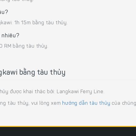
âu?
gkawi: 1h 15m bằng tàu thủy.
o nhiêu?
00 RM bằng tàu thủy.
ngkawi bằng tàu thủy
ủy được khai thác bởi: Langkawi Ferry Line.
ằng tàu thủy, vui lòng xem
hướng dẫn tàu thủy
của chúng 