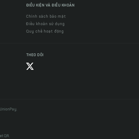
ĐIỀU KIỆN VÀ ĐIỀU KHOẢN
Chính sách bảo mật
Điều khoản sử dụng
Quy chế hoạt động
THEO DÕI
 UnionPay.
ietQR.