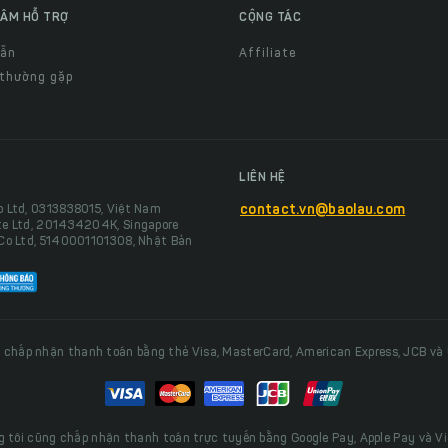
ÂM HỖ TRỢ
CỘNG TÁC
dẫn
Affiliate
 thường gặp
LIÊN HỆ
o Ltd, 0313838015, Việt Nam
contact.vn@baolau.com
te Ltd, 201434204K, Singapore
 Co Ltd, 5140001101308, Nhật Bản
 chấp nhận thanh toán bằng thẻ Visa, MasterCard, American Express, JCB và
 tôi cũng chấp nhận thanh toán trực tuyến bằng Google Pay, Apple Pay và V