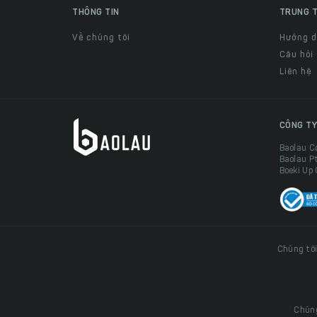
THÔNG TIN
TRUNG T
Về chúng tôi
Hướng 
Câu hỏi
Liên hệ
CÔNG TY
Baolau C
Baolau P
Boeki Up
Chúng tôi
Chúng