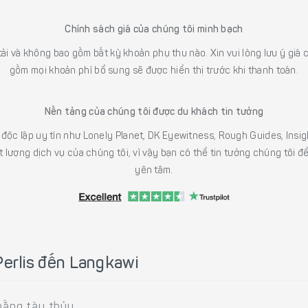
Chính sách giá của chúng tôi minh bạch
 tải và không bao gồm bất kỳ khoản phụ thu nào. Xin vui lòng lưu ý gi
gồm mọi khoản phí bổ sung sẽ được hiển thị trước khi thanh toán.
Nền tảng của chúng tôi được du khách tin tưởng
h độc lập uy tín như Lonely Planet, DK Eyewitness, Rough Guides, In
 lượng dịch vụ của chúng tôi, vì vậy bạn có thể tin tưởng chúng tôi đ
yên tâm.
Perlis đến Langkawi
bằng tàu thủy.