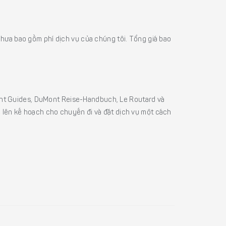
á chưa bao gồm phí dịch vụ của chúng tôi. Tổng giá bao
sight Guides, DuMont Reise-Handbuch, Le Routard và
ể lên kế hoạch cho chuyến đi và đặt dịch vụ một cách