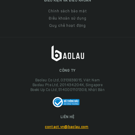
ĐIỀU KIỆN VÀ ĐIỀU KHOẢN
Chính sách bảo mật
Điều khoản sử dụng
Quy chế hoạt động
CÔNG TY
Baolau Co Ltd, 0313838015, Việt Nam
Baolau Pte Ltd, 201434204K, Singapore
Boeki Up Co Ltd, 5140001101308, Nhật Bản
LIÊN HỆ
contact.vn@baolau.com