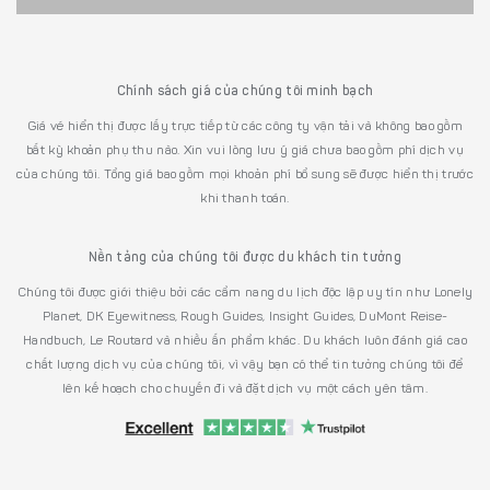
Chính sách giá của chúng tôi minh bạch
Giá vé hiển thị được lấy trực tiếp từ các công ty vận tải và không bao gồm
bất kỳ khoản phụ thu nào. Xin vui lòng lưu ý giá chưa bao gồm phí dịch vụ
của chúng tôi. Tổng giá bao gồm mọi khoản phí bổ sung sẽ được hiển thị trước
khi thanh toán.
Nền tảng của chúng tôi được du khách tin tưởng
Chúng tôi được giới thiệu bởi các cẩm nang du lịch độc lập uy tín như Lonely
Planet, DK Eyewitness, Rough Guides, Insight Guides, DuMont Reise-
Handbuch, Le Routard và nhiều ấn phẩm khác. Du khách luôn đánh giá cao
chất lượng dịch vụ của chúng tôi, vì vậy bạn có thể tin tưởng chúng tôi để
lên kế hoạch cho chuyến đi và đặt dịch vụ một cách yên tâm.