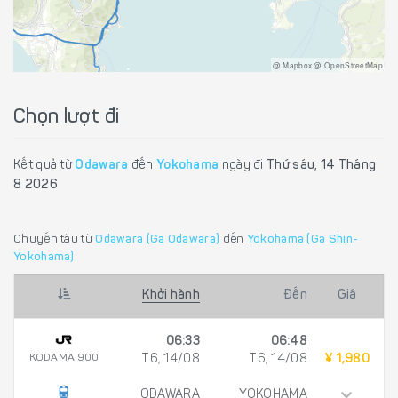
@ Mapbox @ OpenStreetMap
Chọn lượt đi
Kết quả từ
Odawara
đến
Yokohama
ngày đi
Thứ sáu, 14 Tháng
8 2026
Chuyến tàu từ
Odawara (Ga Odawara)
đến
Yokohama (Ga Shin-
Yokohama)
Khởi hành
Đến
Giá
06:33
06:48
KODAMA 900
T6, 14/08
T6, 14/08
¥ 1,980
ODAWARA
YOKOHAMA