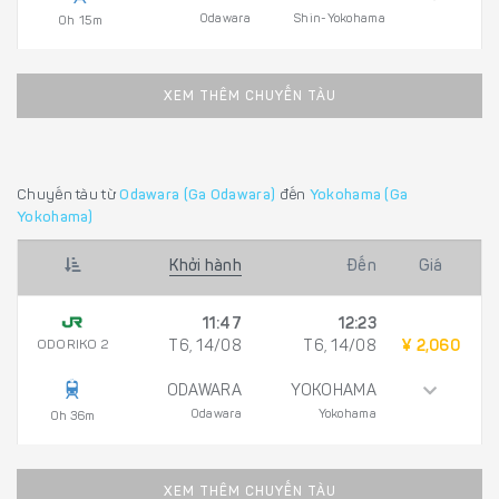
Odawara
Shin-Yokohama
0h 15m
XEM THÊM CHUYẾN TÀU
Chuyến tàu từ
Odawara (Ga Odawara)
đến
Yokohama (Ga
Yokohama)
Khởi hành
Đến
Giá
11:47
12:23
ODORIKO 2
T6, 14/08
T6, 14/08
¥ 2,060
ODAWARA
YOKOHAMA
Odawara
Yokohama
0h 36m
XEM THÊM CHUYẾN TÀU