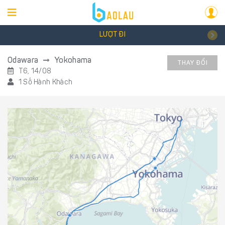
LƯỢT ĐI
Odawara
Yokohama
THAY ĐỔI
T6, 14/08
1 Số Hành Khách