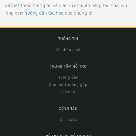
Để biết thêm thông tin về việc di chuyển bằng tàu hỏa, vui
lòng xem
hướng dẫn tàu hỏa
của chúng tôi.
THÔNG TIN
Về chúng tôi
TRUNG TÂM HỖ TRỢ
Hướng dẫn
Câu hỏi thường gặp
Liên hệ
CỘNG TÁC
Affiliate