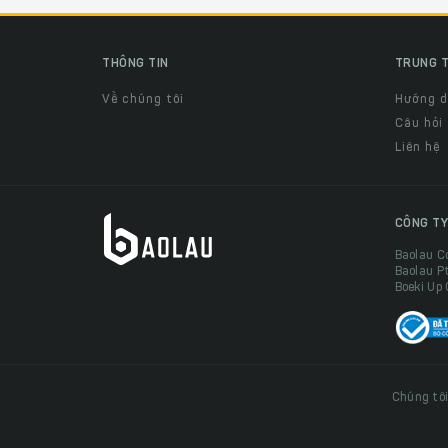
THÔNG TIN
TRUNG T
Về chúng tôi
Hướng 
Câu hỏi
Liên hệ
CÔNG TY
Baolau C
Baolau P
Boeki Up
Chúng tôi