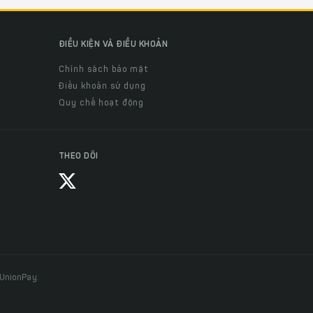
ĐIỀU KIỆN VÀ ĐIỀU KHOẢN
Chính sách bảo mật
Điều khoản sử dụng
Quy chế hoạt động
THEO DÕI
 UnionPay.