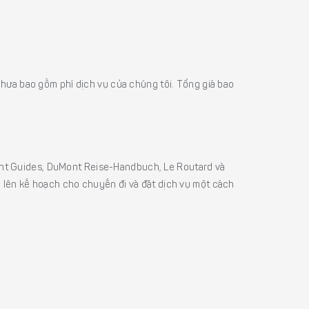
á chưa bao gồm phí dịch vụ của chúng tôi. Tổng giá bao
sight Guides, DuMont Reise-Handbuch, Le Routard và
ể lên kế hoạch cho chuyến đi và đặt dịch vụ một cách