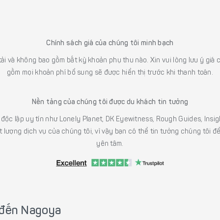
Chính sách giá của chúng tôi minh bạch
 tải và không bao gồm bất kỳ khoản phụ thu nào. Xin vui lòng lưu ý gi
gồm mọi khoản phí bổ sung sẽ được hiển thị trước khi thanh toán.
Nền tảng của chúng tôi được du khách tin tưởng
h độc lập uy tín như Lonely Planet, DK Eyewitness, Rough Guides, In
 lượng dịch vụ của chúng tôi, vì vậy bạn có thể tin tưởng chúng tôi đ
yên tâm.
 đến Nagoya