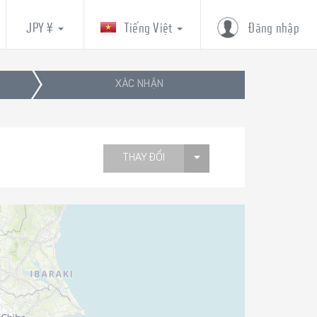
JPY ¥
Tiếng Việt
Đăng nhập
XÁC NHẬN
THAY ĐỔI