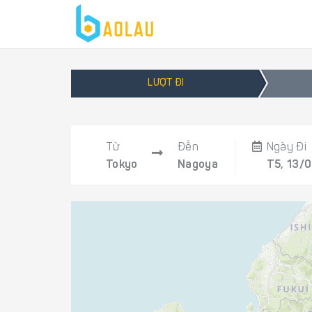
LƯỢT ĐI
Từ
Đến
Ngày Đi
Tokyo
Nagoya
T5, 13/