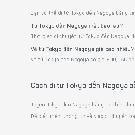
Bạn có thể đi từ Tokyo đến Nagoya bằng tà
Từ Tokyo đến Nagoya mất bao lâu?
Thời gian di chuyển từ Tokyo đến Nagoya: 
Vé từ Tokyo đến Nagoya giá bao nhiêu?
Vé từ Tokyo đến Nagoya có giá ¥ 10,560 bằ
Cách đi từ Tokyo đến Nagoya b
Tuyến Tokyo đến Nagoya bằng tàu hỏa được 
Để biết thêm thông tin về việc di chuyển b