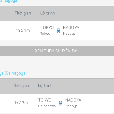
Ga Nagoya)
Thời gian
Lộ trình
TOKYO
NAGOYA
1h 34m
Tokyo
Nagoya
XEM THÊM CHUYẾN TÀU
ya (Ga Nagoya)
Thời gian
Lộ trình
TOKYO
NAGOYA
1h 27m
Shinagawa
Nagoya