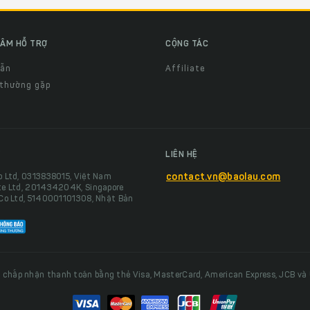
ÂM HỖ TRỢ
CỘNG TÁC
dẫn
Affiliate
 thường gặp
LIÊN HỆ
o Ltd, 0313838015, Việt Nam
contact.vn@baolau.com
te Ltd, 201434204K, Singapore
 Co Ltd, 5140001101308, Nhật Bản
 chấp nhận thanh toán bằng thẻ Visa, MasterCard, American Express, JCB và