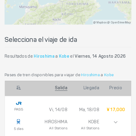
@ Mapbox @ OpenStreetMap
Selecciona el viaje de ida
Resultados de
Hiroshima
a
Kobe
el
Viernes, 14 Agosto 2026
Pases de tren disponibles para viajar de
Hiroshima
a
Kobe
Salida
Llegada
Precio
PASS
Vi, 14/08
Ma, 18/08
¥ 17,000
HIROSHIMA
KOBE
All Stations
All Stations
5 días