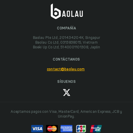
COMPAÑÍA
Baolau Pte Ltd, 201434204K, Singapur
Baolau Co Ltd, 0313838015, Vietnam
Boeki Up Co Ltd, 5140001101308, Japón
CONTÁCTANOS
contact@baolau.com
SÍGUENOS
Aceptamos pagos con Visa, MasterCard, American Express, JCB y
UnionPay.