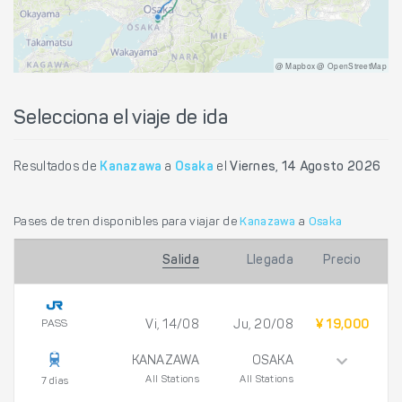
@ Mapbox @ OpenStreetMap
Selecciona el viaje de ida
Resultados de
Kanazawa
a
Osaka
el
Viernes, 14 Agosto 2026
Pases de tren disponibles para viajar de
Kanazawa
a
Osaka
Salida
Llegada
Precio
PASS
Vi, 14/08
Ju, 20/08
¥ 19,000
KANAZAWA
OSAKA
All Stations
All Stations
7 días