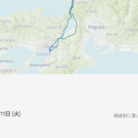
1日 (火)
路線別に選