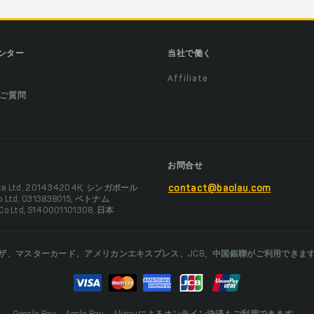
ンター
当社で働く
Affiliate
ご質問
お問合せ
Pte Ltd, 201434204K, シンガポール
contact@baolau.com
Co Ltd, 0313838015, ベトナム
 Co Ltd, 5140001101308, 日本
ザ、マスターカード、アメリカンエキスプレス、JCB、中国銀聯がご利用できま