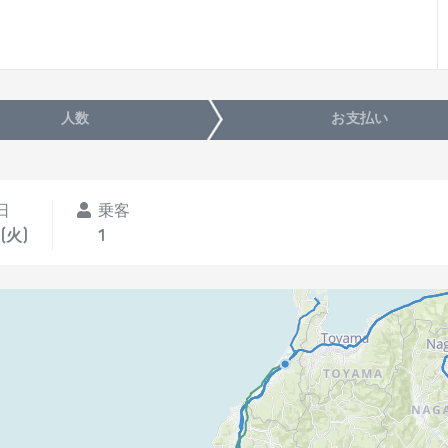
人数
お支払い
日
乗客
(火)
1