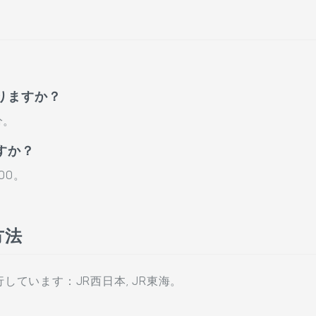
りますか？
分。
すか？
00。
方法
ています：JR西日本, JR東海。