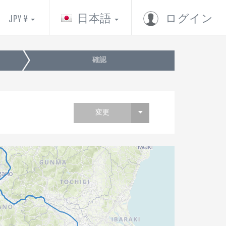
JPY ¥
日本語
ログイン
確認
変更