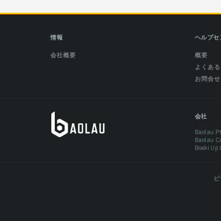
情報
ヘルプセ
会社概要
概要
よくある
お問合せ
会社
Baolau 
Baolau 
Boeki Up
ビ