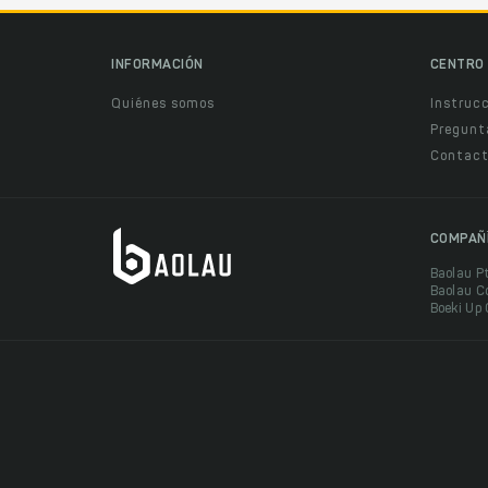
INFORMACIÓN
CENTRO 
Quiénes somos
Instruc
Pregunt
Contact
COMPAÑ
Baolau P
Baolau C
Boeki Up