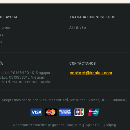
DE AYUDA
TRABAJA CON NOSOTROS
ciones
Affiliate
as
o
ÍA
CONTÁCTANOS
te Ltd, 201434204K, Singapur
contact@baolau.com
o Ltd, 0313838015, Vietnam
 Co Ltd, 5140001101308, Japón
Aceptamos pagos con Visa, MasterCard, American Express, JCB y UnionPay.
Aceptamos también pagos con Google Pay, Apple Pay y Alipay.