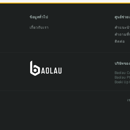
ข้อมูลทั่วไป
ศูนย์ช่วย
เกี่ยวกับเรา
คำแนะน
คำถามที่
ติดต่อ
บริษัทขอ
Baolau C
Baolau P
Boeki Up 
เ