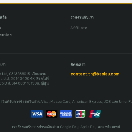
เหลือ
ร่วมงานกับเรา
ำ
Affiliate
พบบ่อย
งเรา
ติดต่อเรา
o Ltd, 0313838015, เวียดนาม
contact.th@baolau.com
te Ltd, 201434204K, สิงคโปร์
Co Ltd, 5140001101308, ญี่ปุ่น
รายินดีรับการชำระเงินผ่าน Visa, MasterCard, American Express, JCB และ UnionP
เรายังยอมรับการชำระเงินผ่าน Google Pay, Apple Pay และ พร้อมเพย์