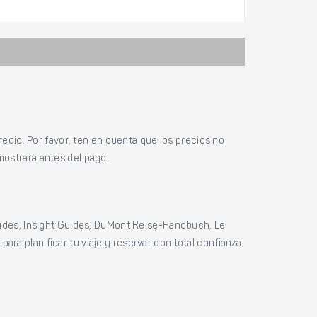
ecio. Por favor, ten en cuenta que los precios no
mostrará antes del pago.
ides, Insight Guides, DuMont Reise-Handbuch, Le
ara planificar tu viaje y reservar con total confianza.