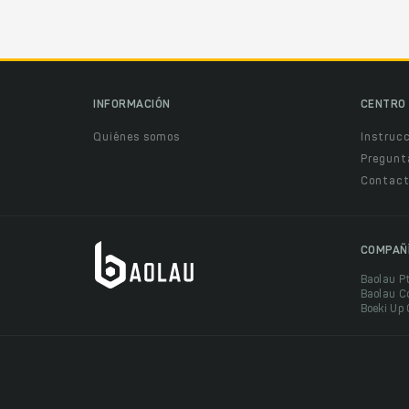
INFORMACIÓN
CENTRO 
Quiénes somos
Instruc
Pregunt
Contact
COMPAÑ
Baolau P
Baolau C
Boeki Up