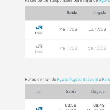
Pases de tren disponibles para viajar de
Kyot
Salida
Llegada
Ma, 11/08
Lu, 17/08
PASS
Ma, 11/08
Sa, 15/08
PASS
Rutas de tren de
Kyoto (Kyoto Station)
a
Kan
Salida
Llegada
06:59
08:48