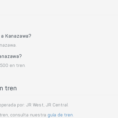
.
o a Kanazawa?
anazawa.
Kanazawa?
500 en tren.
n tren
perada por: JR West, JR Central.
tren, consulta nuestra
guía de tren
.