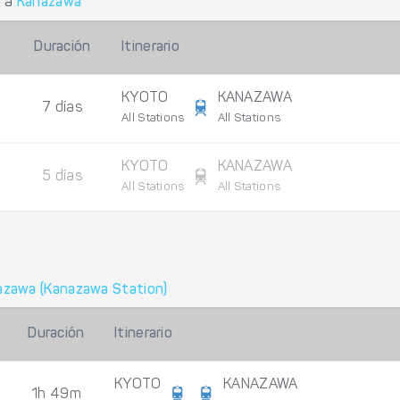
o
a
Kanazawa
Duración
Itinerario
KYOTO
KANAZAWA
7 días
All Stations
All Stations
KYOTO
KANAZAWA
5 días
All Stations
All Stations
azawa (Kanazawa Station)
Duración
Itinerario
KYOTO
KANAZAWA
1h 49m