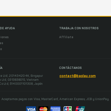
DE AYUDA
TRABAJA CON NOSOTROS
ciones
Affiliate
as
o
ÍA
CONTÁCTANOS
te Ltd, 201434204K, Singapur
contact@baolau.com
o Ltd, 0313838015, Vietnam
 Co Ltd, 5140001101308, Japón
Aceptamos pagos con Visa, MasterCard, American Express, JCB y UnionPay.