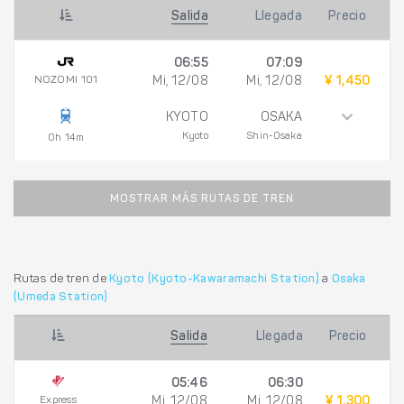
Salida
Llegada
Precio
06:55
07:09
NOZOMI 101
Mi, 12/08
Mi, 12/08
¥ 1,450
KYOTO
OSAKA
Kyoto
Shin-Osaka
0h 14m
MOSTRAR MÁS RUTAS DE TREN
Rutas de tren de
Kyoto (Kyoto-Kawaramachi Station)
a
Osaka
(Umeda Station)
Salida
Llegada
Precio
05:46
06:30
Express
Mi, 12/08
Mi, 12/08
¥ 1,300