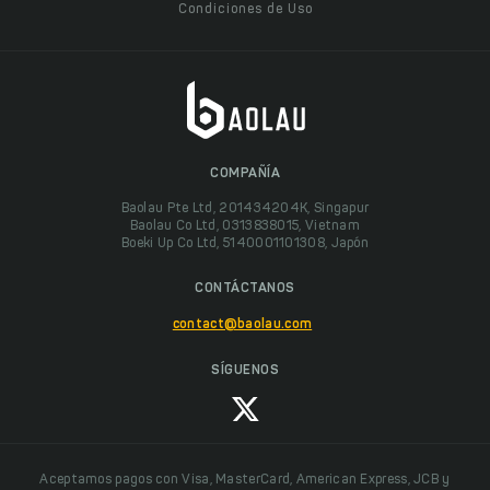
Condiciones de Uso
COMPAÑÍA
Baolau Pte Ltd, 201434204K, Singapur
Baolau Co Ltd, 0313838015, Vietnam
Boeki Up Co Ltd, 5140001101308, Japón
CONTÁCTANOS
contact@baolau.com
SÍGUENOS
Aceptamos pagos con Visa, MasterCard, American Express, JCB y