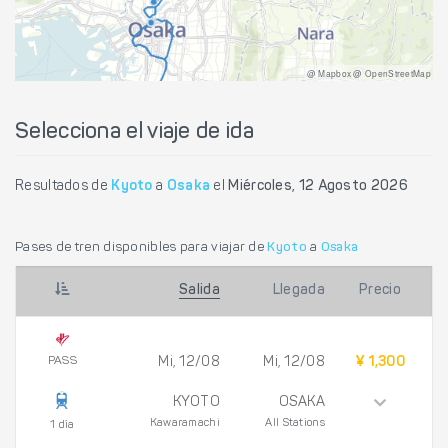
@ Mapbox @ OpenStreetMap
Selecciona el viaje de ida
Resultados de
Kyoto
a
Osaka
el
Miércoles, 12 Agosto 2026
Pases de tren disponibles para viajar de
Kyoto
a
Osaka
Salida
Llegada
Precio
PASS
Mi, 12/08
Mi, 12/08
¥ 1,300
KYOTO
OSAKA
Kawaramachi
All Stations
1 día