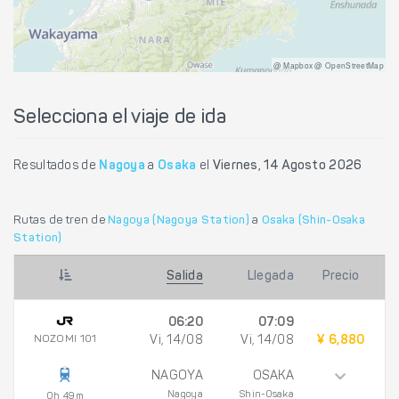
@ Mapbox @ OpenStreetMap
Selecciona el viaje de ida
Resultados de
Nagoya
a
Osaka
el
Viernes, 14 Agosto 2026
Rutas de tren de
Nagoya (Nagoya Station)
a
Osaka (Shin-Osaka
Station)
Salida
Llegada
Precio
06:20
07:09
NOZOMI 101
Vi, 14/08
Vi, 14/08
¥ 6,880
NAGOYA
OSAKA
Nagoya
Shin-Osaka
0h 49m