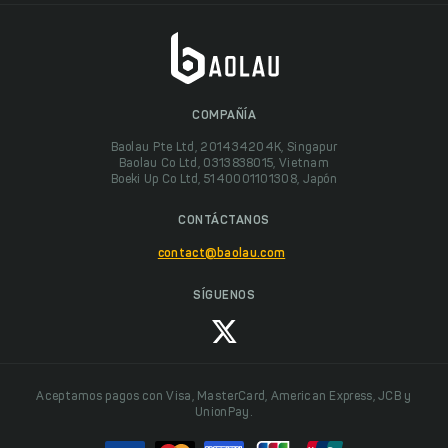
COMPAÑÍA
Baolau Pte Ltd, 201434204K, Singapur
Baolau Co Ltd, 0313838015, Vietnam
Boeki Up Co Ltd, 5140001101308, Japón
CONTÁCTANOS
contact@baolau.com
SÍGUENOS
Aceptamos pagos con Visa, MasterCard, American Express, JCB y
UnionPay.