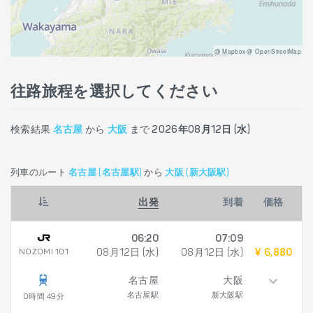
@ Mapbox @ OpenStreetMap
往路旅程を選択してください
検索結果
名古屋
から
大阪
まで
2026年08月12日 (水)
列車のルート
名古屋 (名古屋駅)
から
大阪 (新大阪駅)
出発
到着
価格
06:20
07:09
NOZOMI 101
08月12日 (水)
08月12日 (水)
¥ 6,880
名古屋
大阪
名古屋駅
新大阪駅
0時間 49分