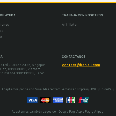
DE AYUDA
TRABAJA CON NOSOTROS
ciones
Affiliate
as
o
ÍA
CONTÁCTANOS
te Ltd, 201434204K, Singapur
contact@baolau.com
o Ltd, 0313838015, Vietnam
 Co Ltd, 5140001101308, Japón
Aceptamos pagos con Visa, MasterCard, American Express, JCB y UnionPay.
Aceptamos también pagos con Google Pay, Apple Pay y Alipay.