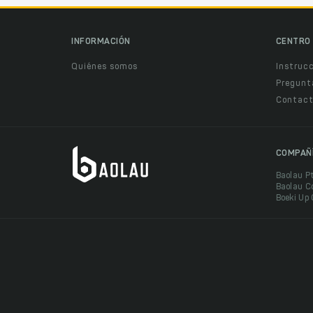
INFORMACIÓN
CENTRO 
Quiénes somos
Instruc
Pregunt
Contact
COMPAÑ
Baolau P
Baolau C
Boeki Up