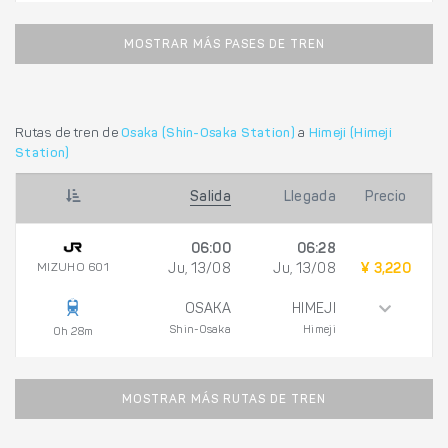
MOSTRAR MÁS PASES DE TREN
Rutas de tren de
Osaka (Shin-Osaka Station)
a
Himeji (Himeji
Station)
Salida
Llegada
Precio
06:00
06:28
MIZUHO 601
Ju, 13/08
Ju, 13/08
¥ 3,220
OSAKA
HIMEJI
Shin-Osaka
Himeji
0h 28m
MOSTRAR MÁS RUTAS DE TREN