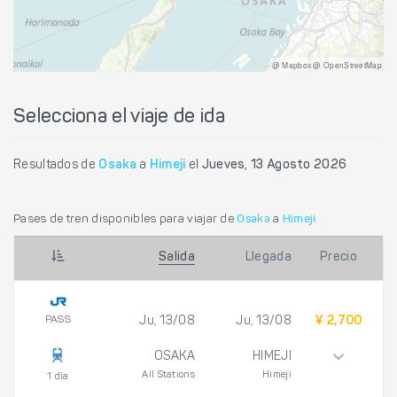
@ Mapbox @ OpenStreetMap
Selecciona el viaje de ida
Resultados de
Osaka
a
Himeji
el
Jueves, 13 Agosto 2026
Pases de tren disponibles para viajar de
Osaka
a
Himeji
Salida
Llegada
Precio
PASS
Ju, 13/08
Ju, 13/08
¥ 2,700
OSAKA
HIMEJI
All Stations
Himeji
1 día