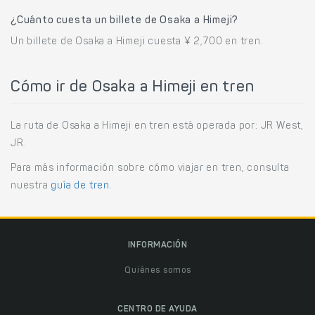
¿Cuánto cuesta un billete de Osaka a Himeji?
Un billete de Osaka a Himeji cuesta ¥ 2,700 en tren.
Cómo ir de Osaka a Himeji en tren
La ruta de Osaka a Himeji en tren está operada por: JR West,
JR.
Para más información sobre cómo viajar en tren, consulta
nuestra
guía de tren
.
INFORMACIÓN
Quiénes somos
CENTRO DE AYUDA