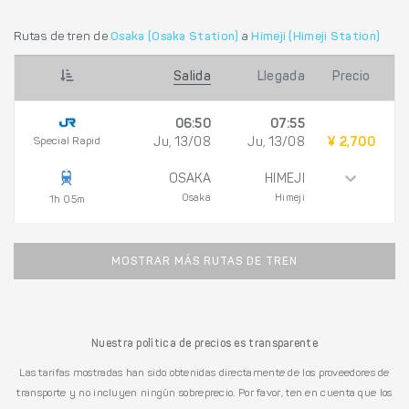
Rutas de tren de
Osaka (Osaka Station)
a
Himeji (Himeji Station)
Salida
Llegada
Precio
06:50
07:55
Special Rapid
Ju, 13/08
Ju, 13/08
¥ 2,700
OSAKA
HIMEJI
Osaka
Himeji
1h 05m
MOSTRAR MÁS RUTAS DE TREN
Nuestra política de precios es transparente
Las tarifas mostradas han sido obtenidas directamente de los proveedores de
transporte y no incluyen ningún sobreprecio. Por favor, ten en cuenta que los