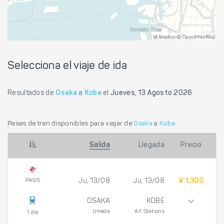
@ Mapbox @ OpenStreetMap
Selecciona el viaje de ida
Resultados de
Osaka
a
Kobe
el
Jueves, 13 Agosto 2026
Pases de tren disponibles para viajar de
Osaka
a
Kobe
Salida
Llegada
Precio
PASS
Ju, 13/08
Ju, 13/08
¥ 1,300
OSAKA
KOBE
Umeda
All Stations
1 día