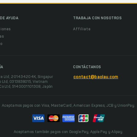
DE AYUDA
TRABAJA CON NOSOTROS
ciones
Affiliate
as
o
ÍA
CONTÁCTANOS
te Ltd, 201434204K, Singapur
contact@baolau.com
o Ltd, 0313838015, Vietnam
 Co Ltd, 5140001101308, Japón
Aceptamos pagos con Visa, MasterCard, American Express, JCB y UnionPay.
Aceptamos también pagos con Google Pay, Apple Pay y Alipay.