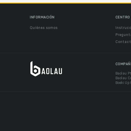
INFORMACIÓN
CENTRO 
Quiénes somos
Instruc
Pregunt
Contact
COMPAÑ
Baolau P
Baolau C
Boeki Up