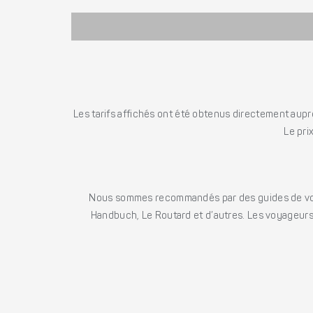
Les tarifs affichés ont été obtenus directement auprè
Le pri
Nous sommes recommandés par des guides de voya
Handbuch, Le Routard et d’autres. Les voyageurs 