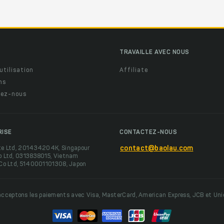
TRAVAILLE AVEC NOUS
utilisation
Affiliate
ns
ez-nous
RISE
CONTACTEZ-NOUS
te Ltd, 201434204K, Singapour
contact@baolau.com
o Ltd, 0313838015, Vietnam
 Co Ltd, 5140001101308, Japon
cceptons les paiements avec Visa, MasterCard, American Express, JCB et Un