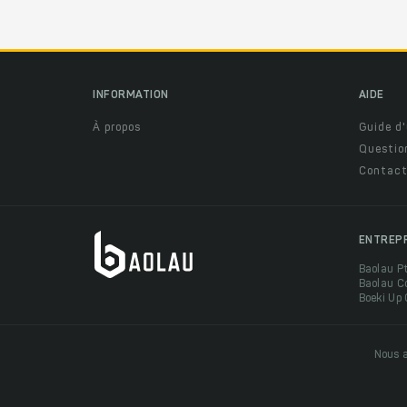
INFORMATION
AIDE
À propos
Guide d'
Questio
Contact
ENTREP
Baolau P
Baolau C
Boeki Up
Nous a