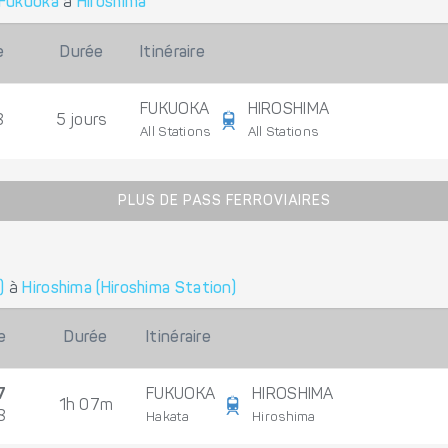
Fukuoka
à
Hiroshima
e
Durée
Itinéraire
FUKUOKA
HIROSHIMA
8
5 jours
All Stations
All Stations
PLUS DE PASS FERROVIAIRES
)
à
Hiroshima (Hiroshima Station)
e
Durée
Itinéraire
7
FUKUOKA
HIROSHIMA
1h 07m
8
Hakata
Hiroshima