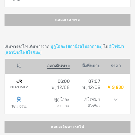
แสดงเรล พาส
เส้นทางรถไฟ เดินทางจาก
ฟูกูโอกะ (สถานีรถไฟฮากาตะ)
ไป
ฮิโรชิม่า
(สถานีรถไฟฮิโรชิมะ)
ออกเดินทาง
ถึงที่หมาย
ราคา
06:00
07:07
NOZOMI 2
พ., 12/08
พ., 12/08
¥ 9,830
ฟูกูโอกะ
ฮิโรชิม่า
ฮากาตะ
ฮิโรชิมะ
1ชม. 07น.
แสดงเส้นทางรถไฟ