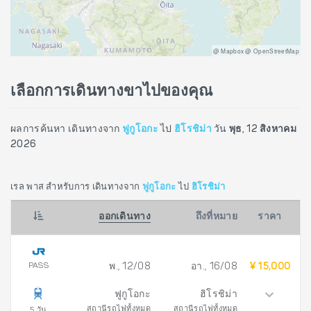
@ Mapbox @ OpenStreetMap
เลือกการเดินทางขาไปของคุณ
ผลการค้นหา เดินทางจาก
ฟูกูโอกะ
ไป
ฮิโรชิม่า
วัน
พุธ, 12 สิงหาคม
2026
เรล พาส สำหรับการ เดินทางจาก
ฟูกูโอกะ
ไป
ฮิโรชิม่า
ออกเดินทาง
ถึงที่หมาย
ราคา
PASS
พ., 12/08
อา., 16/08
¥ 15,000
ฟูกูโอกะ
ฮิโรชิม่า
สถานีรถไฟทั้งหมด
สถานีรถไฟทั้งหมด
5 วัน