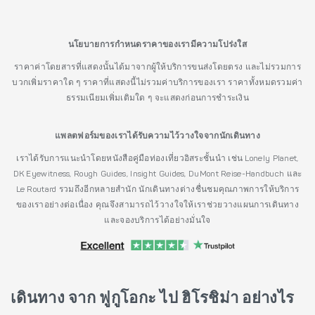
นโยบายการกำหนดราคาของเรามีความโปร่งใส
ราคาค่าโดยสารที่แสดงนั้นได้มาจากผู้ให้บริการขนส่งโดยตรง และไม่รวมการ
บวกเพิ่มราคาใด ๆ ราคาที่แสดงนี้ไม่รวมค่าบริการของเรา ราคาทั้งหมดรวมค่า
ธรรมเนียมเพิ่มเติมใด ๆ จะแสดงก่อนการชำระเงิน
แพลตฟอร์มของเราได้รับความไว้วางใจจากนักเดินทาง
เราได้รับการแนะนำโดยหนังสือคู่มือท่องเที่ยวอิสระชั้นนำ เช่น Lonely Planet,
DK Eyewitness, Rough Guides, Insight Guides, DuMont Reise-Handbuch และ
Le Routard รวมถึงอีกหลายสำนัก นักเดินทางต่างชื่นชมคุณภาพการให้บริการ
ของเราอย่างต่อเนื่อง คุณจึงสามารถไว้วางใจให้เราช่วยวางแผนการเดินทาง
และจองบริการได้อย่างมั่นใจ
เดินทาง จาก ฟูกูโอกะ ไป ฮิโรชิม่า อย่างไร