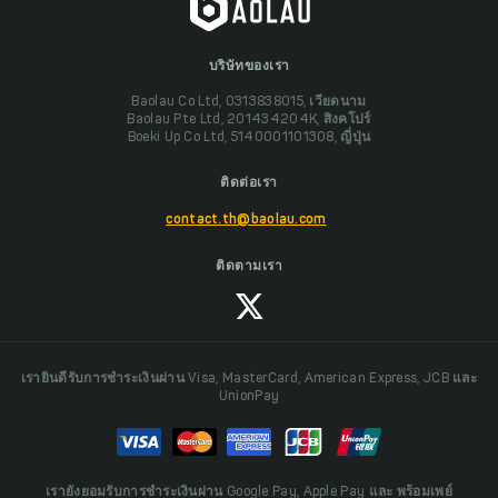
บริษัทของเรา
Baolau Co Ltd, 0313838015, เวียดนาม
Baolau Pte Ltd, 201434204K, สิงคโปร์
Boeki Up Co Ltd, 5140001101308, ญี่ปุ่น
ติดต่อเรา
contact.th@baolau.com
ติดตามเรา
เรายินดีรับการชำระเงินผ่าน Visa, MasterCard, American Express, JCB และ
UnionPay
เรายังยอมรับการชำระเงินผ่าน Google Pay, Apple Pay และ พร้อมเพย์