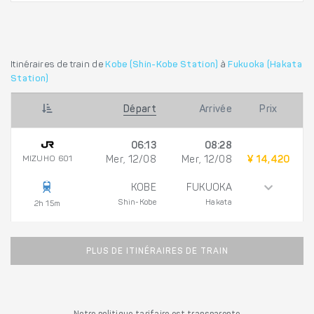
Itinéraires de train de
Kobe (Shin-Kobe Station)
à
Fukuoka (Hakata
Station)
Départ
Arrivée
Prix
06:13
08:28
MIZUHO 601
Mer, 12/08
Mer, 12/08
¥ 14,420
KOBE
FUKUOKA
Shin-Kobe
Hakata
2h 15m
PLUS DE ITINÉRAIRES DE TRAIN