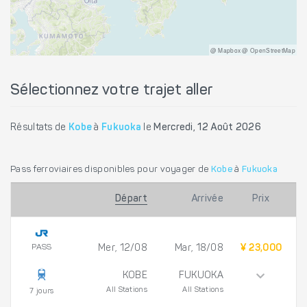
@ Mapbox @ OpenStreetMap
Sélectionnez votre trajet aller
Résultats de
Kobe
à
Fukuoka
le
Mercredi, 12 Août 2026
Pass ferroviaires disponibles pour voyager de
Kobe
à
Fukuoka
Départ
Arrivée
Prix
PASS
Mer, 12/08
Mar, 18/08
¥ 23,000
KOBE
FUKUOKA
All Stations
All Stations
7 jours