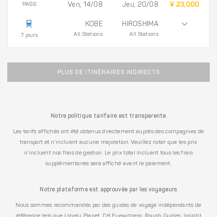
PASS
Ven, 14/08
Jeu, 20/08
¥ 23,000
KOBE
HIROSHIMA
All Stations
All Stations
7 jours
PLUS DE ITINÉRAIRES INDIRECTS
Notre politique tarifaire est transparente
Les tarifs affichés ont été obtenus directement auprès des compagnies de
transport et n’incluent aucune majoration. Veuillez noter que les prix
n’incluent nos frais de gestion. Le prix total incluant tous les frais
supplémentaires sera affiché avant le paiement.
Notre plateforme est approuvée par les voyageurs
Nous sommes recommandés par des guides de voyage indépendants de
référence tels que Lonely Planet, DK Eyewitness, Rough Guides, Insight