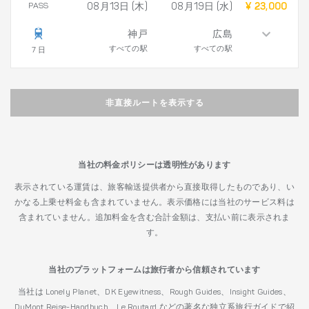
PASS
08月13日 (木)
08月19日 (水)
¥ 23,000
神戸
広島
すべての駅
すべての駅
7 日
非直接ルートを表示する
当社の料金ポリシーは透明性があります
表示されている運賃は、旅客輸送提供者から直接取得したものであり、い
かなる上乗せ料金も含まれていません。表示価格には当社のサービス料は
含まれていません。追加料金を含む合計金額は、支払い前に表示されま
す。
当社のプラットフォームは旅行者から信頼されています
当社は Lonely Planet、DK Eyewitness、Rough Guides、Insight Guides、
DuMont Reise-Handbuch、Le Routard などの著名な独立系旅行ガイドで紹