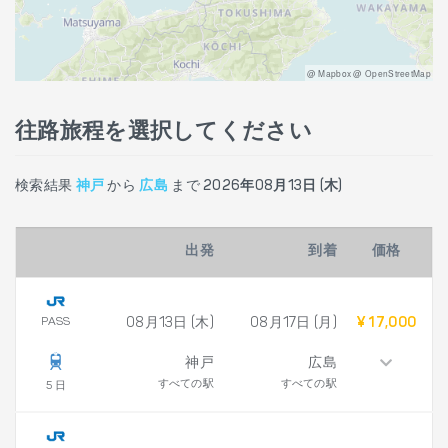
@ Mapbox @ OpenStreetMap
往路旅程を選択してください
検索結果
神戸
から
広島
まで
2026年08月13日 (木)
出発
到着
価格
PASS
08月13日 (木)
08月17日 (月)
¥ 17,000
神戸
広島
すべての駅
すべての駅
5 日