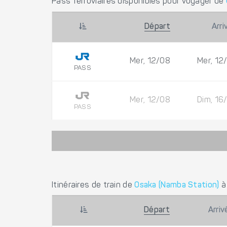
Pass ferroviaires disponibles pour voyager de
Départ
Arri
Mer, 12/08
Mer, 12
PASS
Mer, 12/08
Dim, 16
PASS
Itinéraires de train de
Osaka (Namba Station)
Départ
Arriv