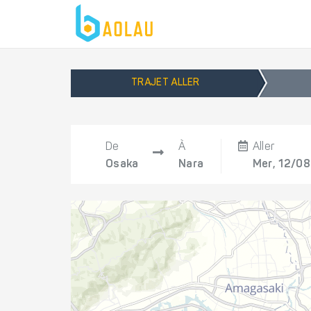
TRAJET ALLER
De
À
Aller
Osaka
Nara
Mer, 12/08