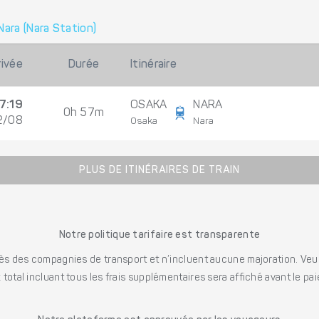
Nara (Nara Station)
rivée
Durée
Itinéraire
7:19
OSAKA
NARA
0h 57m
2/08
Osaka
Nara
PLUS DE ITINÉRAIRES DE TRAIN
Notre politique tarifaire est transparente
s des compagnies de transport et n’incluent aucune majoration. Veuill
x total incluant tous les frais supplémentaires sera affiché avant le pa