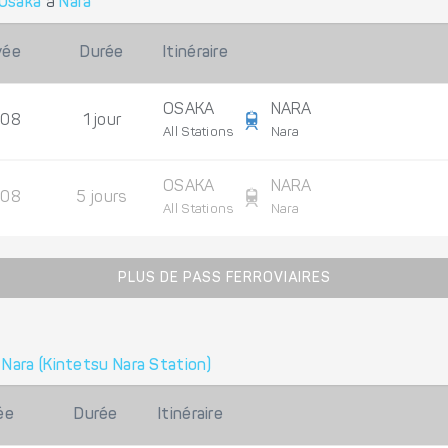
Osaka
à
Nara
vée
Durée
Itinéraire
OSAKA
NARA
/08
1 jour
All Stations
Nara
OSAKA
NARA
/08
5 jours
All Stations
Nara
PLUS DE PASS FERROVIAIRES
à
Nara (Kintetsu Nara Station)
ée
Durée
Itinéraire