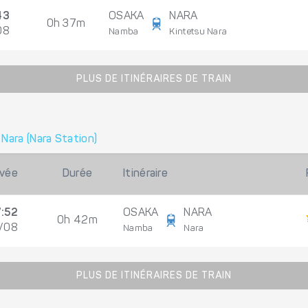
43
OSAKA
NARA
0h 37m
08
Namba
Kintetsu Nara
PLUS DE ITINÉRAIRES DE TRAIN
à
Nara (Nara Station)
ivée
Durée
Itinéraire
:52
OSAKA
NARA
0h 42m
2/08
Namba
Nara
PLUS DE ITINÉRAIRES DE TRAIN