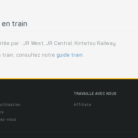
en train
itée par : JR West, JR Central, Kintetsu Railway.
 train, consultez notre
guide train
.
TRAVAILLE AVEC NOUS
utilisation
Affiliate
ns
ez-nous