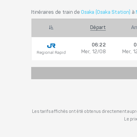
Itinéraires de train de
Osaka (Osaka Station)
à
Départ
Ar
06:22
0
Mer, 12/08
Mer, 1
Regional Rapid
Les tarifs affichés ont été obtenus directement auprè
Le pri