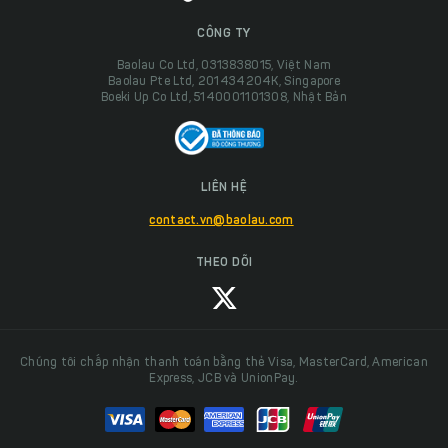
CÔNG TY
Baolau Co Ltd, 0313838015, Việt Nam
Baolau Pte Ltd, 201434204K, Singapore
Boeki Up Co Ltd, 5140001101308, Nhật Bản
LIÊN HỆ
contact.vn@baolau.com
THEO DÕI
Chúng tôi chấp nhận thanh toán bằng thẻ Visa, MasterCard, American
Express, JCB và UnionPay.