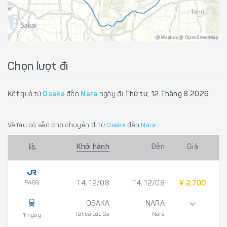
@ Mapbox @ OpenStreetMap
Chọn lượt đi
Kết quả từ
Osaka
đến
Nara
ngày đi
Thứ tư, 12 Tháng 8 2026
Vé tàu có sẵn cho chuyến đi từ
Osaka
đến
Nara
Khởi hành
Đến
Giá
PASS
T4, 12/08
T4, 12/08
¥ 2,700
OSAKA
NARA
Tất cả các Ga
Nara
1 ngày