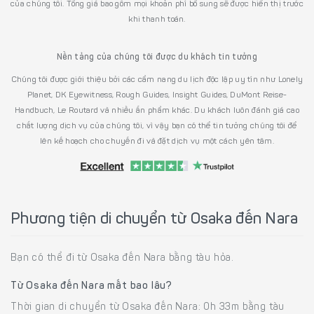
của chúng tôi. Tổng giá bao gồm mọi khoản phí bổ sung sẽ được hiển thị trước
khi thanh toán.
Nền tảng của chúng tôi được du khách tin tưởng
Chúng tôi được giới thiệu bởi các cẩm nang du lịch độc lập uy tín như Lonely
Planet, DK Eyewitness, Rough Guides, Insight Guides, DuMont Reise-
Handbuch, Le Routard và nhiều ấn phẩm khác. Du khách luôn đánh giá cao
chất lượng dịch vụ của chúng tôi, vì vậy bạn có thể tin tưởng chúng tôi để
lên kế hoạch cho chuyến đi và đặt dịch vụ một cách yên tâm.
Phương tiện di chuyển từ Osaka đến Nara
Bạn có thể đi từ Osaka đến Nara bằng tàu hỏa.
Từ Osaka đến Nara mất bao lâu?
Thời gian di chuyển từ Osaka đến Nara: 0h 33m bằng tàu