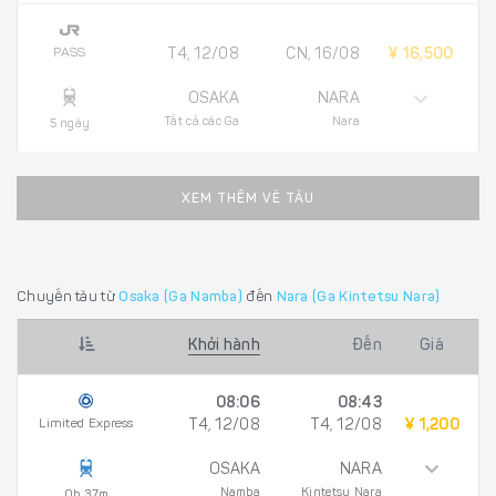
PASS
T4, 12/08
CN, 16/08
¥ 16,500
OSAKA
NARA
Tất cả các Ga
Nara
5 ngày
XEM THÊM VÉ TÀU
Chuyến tàu từ
Osaka (Ga Namba)
đến
Nara (Ga Kintetsu Nara)
Khởi hành
Đến
Giá
08:06
08:43
Limited Express
T4, 12/08
T4, 12/08
¥ 1,200
OSAKA
NARA
Namba
Kintetsu Nara
0h 37m