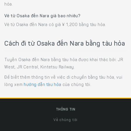
hỏa.
Vé từ Osaka đến Nara giá bao nhiêu?
Vé từ Osaka đến Nara có giá ¥ 1,200 bằng tàu hỏa.
Cách đi từ Osaka đến Nara bằng tàu hỏa
Tuyến Osaka đến Nara bằng tàu hỏa được khai thác bởi: JR
West, JR Central, Kintetsu Railway.
Để biết thêm thông tin về việc di chuyển bằng tàu hỏa, vui
lòng xem
hướng dẫn tàu hỏa
của chúng tôi.
THÔNG TIN
Về chúng tôi