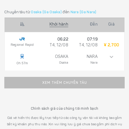
Chuyến tàu từ
Osaka (Ga Osaka)
đến
Nara (Ga Nara)
Khởi hành
Đến
Giá
06:22
07:19
Regional Rapid
T4, 12/08
T4, 12/08
¥ 2,700
OSAKA
NARA
Osaka
Nara
0h 57m
XEM THÊM CHUYẾN TÀU
Chính sách giá của chúng tôi minh bạch
Giá vé hiển thị được lấy trực tiếp từ các công ty vận tải và không bao gồm
bất kỳ khoản phụ thu nào. Xin vui lòng lưu ý giá chưa bao gồm phí dịch vụ