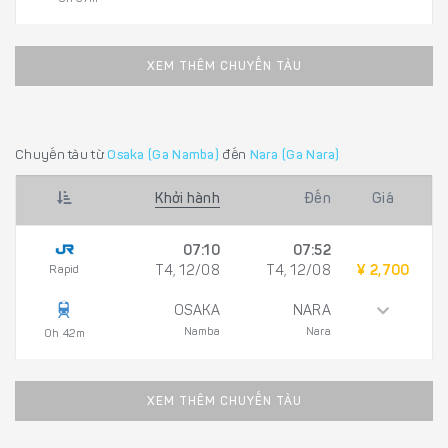
XEM THÊM CHUYẾN TÀU
Chuyến tàu từ
Osaka (Ga Namba)
đến
Nara (Ga Nara)
Khởi hành
Đến
Giá
07:10
07:52
Rapid
T4, 12/08
T4, 12/08
¥ 2,700
OSAKA
NARA
Namba
Nara
0h 42m
XEM THÊM CHUYẾN TÀU