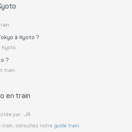
Kyoto
rain.
 Tokyo à Kyoto ?
à Kyoto.
to ?
 train.
o en train
itée par : JR.
 train, consultez notre
guide train
.