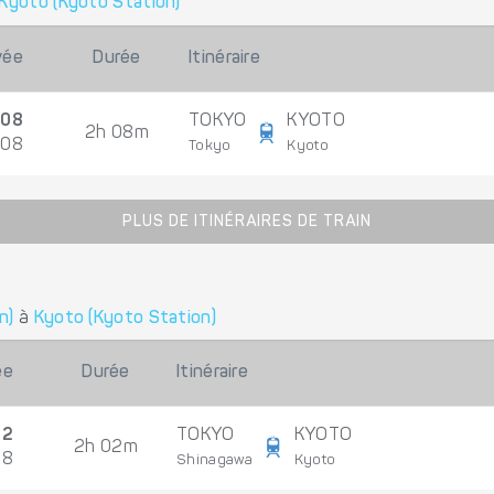
Kyoto (Kyoto Station)
vée
Durée
Itinéraire
:08
TOKYO
KYOTO
2h 08m
/08
Tokyo
Kyoto
PLUS DE ITINÉRAIRES DE TRAIN
n)
à
Kyoto (Kyoto Station)
ée
Durée
Itinéraire
02
TOKYO
KYOTO
2h 02m
08
Shinagawa
Kyoto