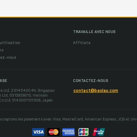
TRAVAILLE AVEC NOUS
utilisation
Affiliate
ns
ez-nous
RISE
CONTACTEZ-NOUS
te Ltd, 201434204K, Singapour
contact@baolau.com
o Ltd, 0313838015, Vietnam
 Co Ltd, 5140001101308, Japon
cceptons les paiements avec Visa, MasterCard, American Express, JCB et Un