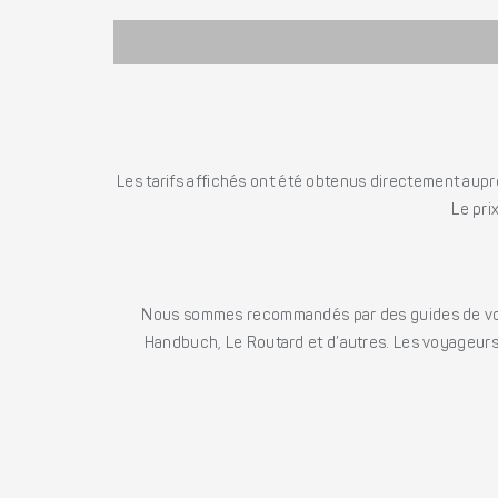
Les tarifs affichés ont été obtenus directement auprè
Le pri
Nous sommes recommandés par des guides de voya
Handbuch, Le Routard et d’autres. Les voyageurs 