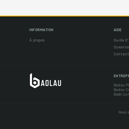
INFORMATION
AIDE
À propos
Guide d'
Questio
Contact
ENTREP
Baolau P
Baolau C
Boeki Up
Nous a