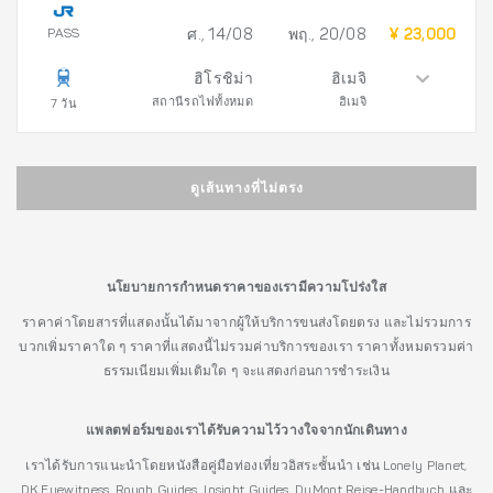
PASS
ศ., 14/08
พฤ., 20/08
¥ 23,000
ฮิโรชิม่า
ฮิเมจิ
สถานีรถไฟทั้งหมด
ฮิเมจิ
7 วัน
ดูเส้นทางที่ไม่ตรง
นโยบายการกำหนดราคาของเรามีความโปร่งใส
ราคาค่าโดยสารที่แสดงนั้นได้มาจากผู้ให้บริการขนส่งโดยตรง และไม่รวมการ
บวกเพิ่มราคาใด ๆ ราคาที่แสดงนี้ไม่รวมค่าบริการของเรา ราคาทั้งหมดรวมค่า
ธรรมเนียมเพิ่มเติมใด ๆ จะแสดงก่อนการชำระเงิน
แพลตฟอร์มของเราได้รับความไว้วางใจจากนักเดินทาง
เราได้รับการแนะนำโดยหนังสือคู่มือท่องเที่ยวอิสระชั้นนำ เช่น Lonely Planet,
DK Eyewitness, Rough Guides, Insight Guides, DuMont Reise-Handbuch และ