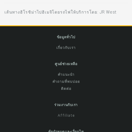
เส้นทางฮิโรชิม่าไปฮิเมจิโดยรถไฟให้บริการโดย: JR West
ข้อมูลทั่วไป
เกี่ยวกับเรา
ศูนย์ช่วยเหลือ
คำแนะนำ
คำถามที่พบบ่อย
ติดต่อ
ร่วมงานกับเรา
Affiliate
ข้อกำหนดและเงื่อนไข