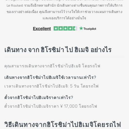
Le Routard รวมถึงอีกหลายสำนัก นักเดินทางต่างชื่นชมคุณภาพการให้บริการ
ของเราอย่างต่อเนื่อง คุณจึงสามารถไว้วางใจให้เราช่วยวางแผนการเดินทาง
และจองบริการได้อย่างมั่นใจ
เดินทาง จาก ฮิโรชิม่า ไป ฮิเมจิ อย่างไร
คุณสามารถเดินทางจากฮิโรชิม่าไปฮิเมจิ โดยรถไฟ
เดินทางจากฮิโรชิม่าไปฮิเมจิใช้เวลานานเท่าไร?
เวลาเดินทางจากฮิโรชิม่าไปฮิเมจิ: 5 วัน โดยรถไฟ
ตั๋วจากฮิโรชิม่าไปฮิเมจิราคาเท่าไร?
ตั๋วจากฮิโรชิม่าไปฮิเมจิราคา ¥ 17,000 โดยรถไฟ
วิธีเดินทางจากฮิโรชิม่าไปฮิเมจิโดยรถไฟ