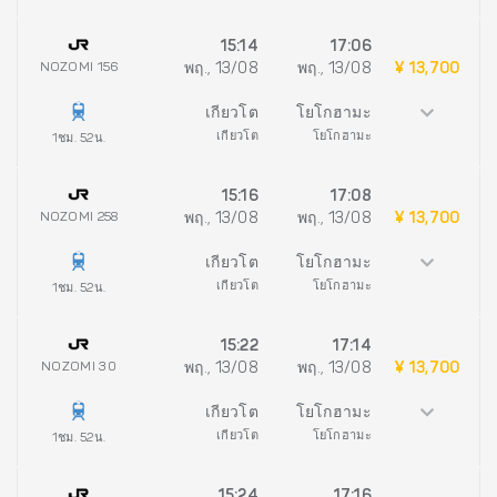
15:14
17:06
NOZOMI 156
พฤ., 13/08
พฤ., 13/08
¥ 13,700
เกียวโต
โยโกฮามะ
เกียวโต
โยโกฮามะ
1ชม. 52น.
15:16
17:08
NOZOMI 258
พฤ., 13/08
พฤ., 13/08
¥ 13,700
เกียวโต
โยโกฮามะ
เกียวโต
โยโกฮามะ
1ชม. 52น.
15:22
17:14
NOZOMI 30
พฤ., 13/08
พฤ., 13/08
¥ 13,700
เกียวโต
โยโกฮามะ
เกียวโต
โยโกฮามะ
1ชม. 52น.
15:24
17:16