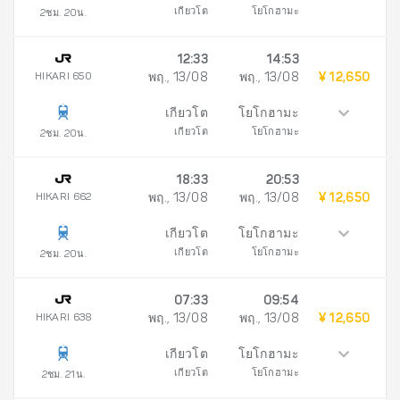
เกียวโต
โยโกฮามะ
2ชม. 20น.
12:33
14:53
HIKARI 650
พฤ., 13/08
พฤ., 13/08
¥ 12,650
เกียวโต
โยโกฮามะ
เกียวโต
โยโกฮามะ
2ชม. 20น.
18:33
20:53
HIKARI 662
พฤ., 13/08
พฤ., 13/08
¥ 12,650
เกียวโต
โยโกฮามะ
เกียวโต
โยโกฮามะ
2ชม. 20น.
07:33
09:54
HIKARI 638
พฤ., 13/08
พฤ., 13/08
¥ 12,650
เกียวโต
โยโกฮามะ
เกียวโต
โยโกฮามะ
2ชม. 21น.