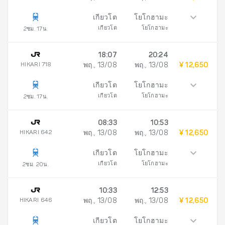
เกียวโต
โยโกฮามะ
เกียวโต
โยโกฮามะ
2ชม. 17น.
18:07
20:24
HIKARI 718
พฤ., 13/08
พฤ., 13/08
¥ 12,650
เกียวโต
โยโกฮามะ
เกียวโต
โยโกฮามะ
2ชม. 17น.
08:33
10:53
HIKARI 642
พฤ., 13/08
พฤ., 13/08
¥ 12,650
เกียวโต
โยโกฮามะ
เกียวโต
โยโกฮามะ
2ชม. 20น.
10:33
12:53
HIKARI 646
พฤ., 13/08
พฤ., 13/08
¥ 12,650
เกียวโต
โยโกฮามะ