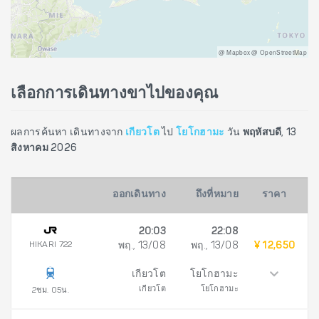
@ Mapbox @ OpenStreetMap
เลือกการเดินทางขาไปของคุณ
ผลการค้นหา เดินทางจาก
เกียวโต
ไป
โยโกฮามะ
วัน
พฤหัสบดี, 13
สิงหาคม 2026
ออกเดินทาง
ถึงที่หมาย
ราคา
20:03
22:08
HIKARI 722
พฤ., 13/08
พฤ., 13/08
¥ 12,650
เกียวโต
โยโกฮามะ
เกียวโต
โยโกฮามะ
2ชม. 05น.