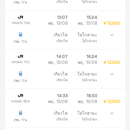
เกียวโต
โยโกฮามะ
2ชม. 17น.
13:07
15:24
HIKARI 708
พฤ., 13/08
พฤ., 13/08
¥ 12,650
เกียวโต
โยโกฮามะ
เกียวโต
โยโกฮามะ
2ชม. 17น.
14:07
16:24
HIKARI 710
พฤ., 13/08
พฤ., 13/08
¥ 12,650
เกียวโต
โยโกฮามะ
เกียวโต
โยโกฮามะ
2ชม. 17น.
14:33
16:50
HIKARI 654
พฤ., 13/08
พฤ., 13/08
¥ 12,650
เกียวโต
โยโกฮามะ
เกียวโต
โยโกฮามะ
2ชม. 17น.