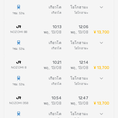
เกียวโต
โยโกฮามะ
เกียวโต
โยโกฮามะ
1ชม. 53น.
10:13
12:06
NOZOMI 88
พฤ., 13/08
พฤ., 13/08
¥ 13,700
เกียวโต
โยโกฮามะ
เกียวโต
โยโกฮามะ
1ชม. 53น.
10:21
12:14
NOZOMI 8
พฤ., 13/08
พฤ., 13/08
¥ 13,700
เกียวโต
โยโกฮามะ
เกียวโต
โยโกฮามะ
1ชม. 53น.
10:54
12:47
NOZOMI 358
พฤ., 13/08
พฤ., 13/08
¥ 13,700
เกียวโต
โยโกฮามะ