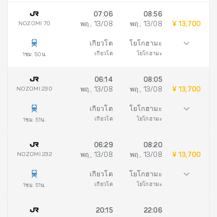
07:06
08:56
NOZOMI 70
พฤ., 13/08
พฤ., 13/08
¥ 13,700
เกียวโต
โยโกฮามะ
เกียวโต
โยโกฮามะ
1ชม. 50น.
06:14
08:05
NOZOMI 230
พฤ., 13/08
พฤ., 13/08
¥ 13,700
เกียวโต
โยโกฮามะ
เกียวโต
โยโกฮามะ
1ชม. 51น.
06:29
08:20
NOZOMI 232
พฤ., 13/08
พฤ., 13/08
¥ 13,700
เกียวโต
โยโกฮามะ
เกียวโต
โยโกฮามะ
1ชม. 51น.
20:15
22:06