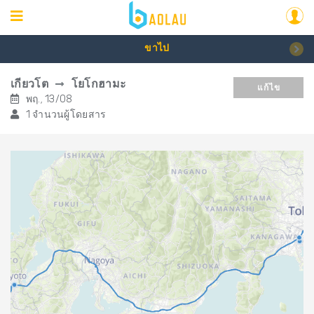
ขาไป
เกียวโต
โยโกฮามะ
แก้ไข
พฤ., 13/08
1 จำนวนผู้โดยสาร