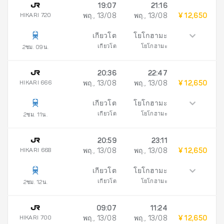
19:07
21:16
HIKARI 720
พฤ., 13/08
พฤ., 13/08
¥ 12,650
เกียวโต
โยโกฮามะ
เกียวโต
โยโกฮามะ
2ชม. 09น.
20:36
22:47
HIKARI 666
พฤ., 13/08
พฤ., 13/08
¥ 12,650
เกียวโต
โยโกฮามะ
เกียวโต
โยโกฮามะ
2ชม. 11น.
20:59
23:11
HIKARI 668
พฤ., 13/08
พฤ., 13/08
¥ 12,650
เกียวโต
โยโกฮามะ
เกียวโต
โยโกฮามะ
2ชม. 12น.
09:07
11:24
HIKARI 700
พฤ., 13/08
พฤ., 13/08
¥ 12,650