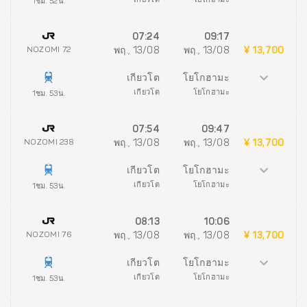
เกียวโต
โยโกฮามะ
1ชม. 52น.
07:24
09:17
NOZOMI 72
พฤ., 13/08
พฤ., 13/08
¥ 13,700
เกียวโต
โยโกฮามะ
เกียวโต
โยโกฮามะ
1ชม. 53น.
07:54
09:47
NOZOMI 238
พฤ., 13/08
พฤ., 13/08
¥ 13,700
เกียวโต
โยโกฮามะ
เกียวโต
โยโกฮามะ
1ชม. 53น.
08:13
10:06
NOZOMI 76
พฤ., 13/08
พฤ., 13/08
¥ 13,700
เกียวโต
โยโกฮามะ
เกียวโต
โยโกฮามะ
1ชม. 53น.