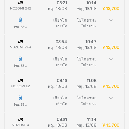
08:21
10:14
NOZOMI 242
พฤ., 13/08
พฤ., 13/08
¥ 13,700
เกียวโต
โยโกฮามะ
เกียวโต
โยโกฮามะ
1ชม. 53น.
08:54
10:47
NOZOMI 244
พฤ., 13/08
พฤ., 13/08
¥ 13,700
เกียวโต
โยโกฮามะ
เกียวโต
โยโกฮามะ
1ชม. 53น.
09:13
11:06
NOZOMI 82
พฤ., 13/08
พฤ., 13/08
¥ 13,700
เกียวโต
โยโกฮามะ
เกียวโต
โยโกฮามะ
1ชม. 53น.
09:21
11:14
NOZOMI 4
พฤ., 13/08
พฤ., 13/08
¥ 13,700