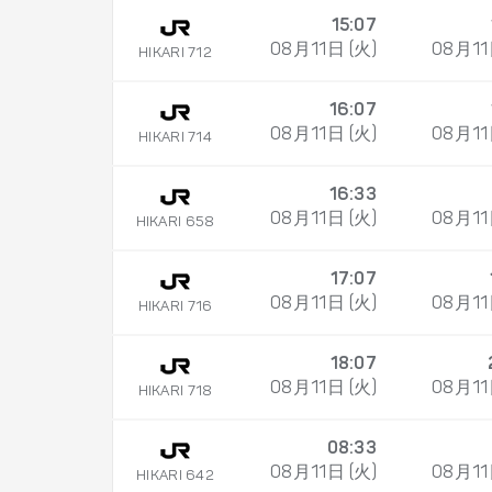
15:07
08月11日 (火)
08月11
HIKARI 712
16:07
08月11日 (火)
08月11
HIKARI 714
16:33
08月11日 (火)
08月11
HIKARI 658
17:07
08月11日 (火)
08月11
HIKARI 716
18:07
08月11日 (火)
08月11
HIKARI 718
08:33
08月11日 (火)
08月11
HIKARI 642