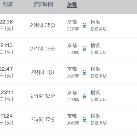
到着
所要時間
旅程
22:08
京都
横浜
2時間 05分
日 (火)
京都駅
新横浜駅
21:16
京都
横浜
2時間 09分
日 (火)
京都駅
新横浜駅
22:47
京都
横浜
2時間 11分
日 (火)
京都駅
新横浜駅
23:11
京都
横浜
2時間 12分
日 (火)
京都駅
新横浜駅
11:24
京都
横浜
2時間 17分
日 (火)
京都駅
新横浜駅