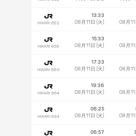
13:33
08月11日 (火)
08月11
HIKARI 652
15:33
08月11日 (火)
08月11
HIKARI 656
17:33
08月11日 (火)
08月11
HIKARI 660
19:36
08月11日 (火)
08月11
HIKARI 664
06:25
08月11日 (火)
08月11
HIKARI 634
06:57