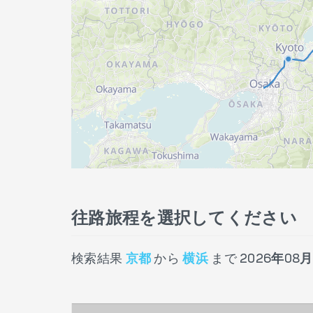
往路旅程を選択してください
検索結果
京都
から
横浜
まで
2026年08月1