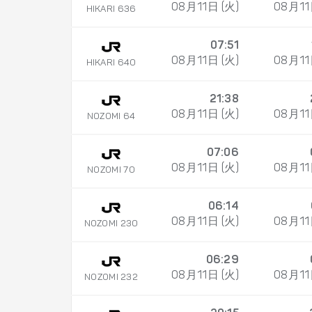
08月11日 (火)
08月11
HIKARI 636
07:51
08月11日 (火)
08月11
HIKARI 640
21:38
08月11日 (火)
08月11
NOZOMI 64
07:06
08月11日 (火)
08月11
NOZOMI 70
06:14
08月11日 (火)
08月11
NOZOMI 230
06:29
08月11日 (火)
08月11
NOZOMI 232