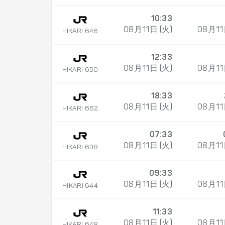
10:33
08月11日 (火)
08月11
HIKARI 646
12:33
08月11日 (火)
08月11
HIKARI 650
18:33
08月11日 (火)
08月11
HIKARI 662
07:33
08月11日 (火)
08月11
HIKARI 638
09:33
08月11日 (火)
08月11
HIKARI 644
11:33
08月11日 (火)
08月11
HIKARI 648