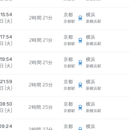
15:54
京都
横浜
2時間 21分
日 (火)
京都駅
新横浜駅
17:54
京都
横浜
2時間 21分
日 (火)
京都駅
新横浜駅
19:54
京都
横浜
2時間 21分
日 (火)
京都駅
新横浜駅
21:59
京都
横浜
2時間 23分
日 (火)
京都駅
新横浜駅
08:50
京都
横浜
2時間 25分
日 (火)
京都駅
新横浜駅
09:24
京都
横浜