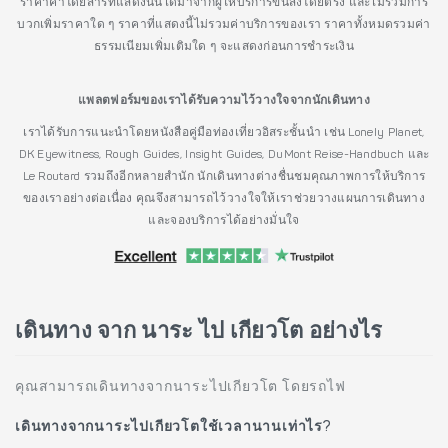
ราคาค่าโดยสารที่แสดงนั้นได้มาจากผู้ให้บริการขนส่งโดยตรง และไม่รวมการ
บวกเพิ่มราคาใด ๆ ราคาที่แสดงนี้ไม่รวมค่าบริการของเรา ราคาทั้งหมดรวมค่า
ธรรมเนียมเพิ่มเติมใด ๆ จะแสดงก่อนการชำระเงิน
แพลตฟอร์มของเราได้รับความไว้วางใจจากนักเดินทาง
เราได้รับการแนะนำโดยหนังสือคู่มือท่องเที่ยวอิสระชั้นนำ เช่น Lonely Planet,
DK Eyewitness, Rough Guides, Insight Guides, DuMont Reise-Handbuch และ
Le Routard รวมถึงอีกหลายสำนัก นักเดินทางต่างชื่นชมคุณภาพการให้บริการ
ของเราอย่างต่อเนื่อง คุณจึงสามารถไว้วางใจให้เราช่วยวางแผนการเดินทาง
และจองบริการได้อย่างมั่นใจ
เดินทาง จาก นาระ ไป เกียวโต อย่างไร
คุณสามารถเดินทางจากนาระไปเกียวโต โดยรถไฟ
เดินทางจากนาระไปเกียวโตใช้เวลานานเท่าไร?