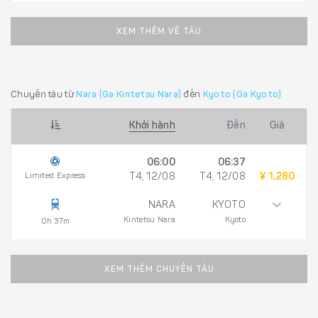
XEM THÊM VÉ TÀU
Chuyến tàu từ
Nara (Ga Kintetsu Nara)
đến
Kyoto (Ga Kyoto)
Khởi hành
Đến
Giá
06:00
06:37
Limited Express
T4, 12/08
T4, 12/08
¥ 1,280
NARA
KYOTO
Kintetsu Nara
Kyoto
0h 37m
XEM THÊM CHUYẾN TÀU