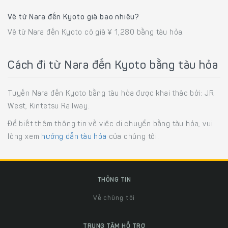
Vé từ Nara đến Kyoto giá bao nhiêu?
Vé từ Nara đến Kyoto có giá ¥ 1,280 bằng tàu hỏa.
Cách đi từ Nara đến Kyoto bằng tàu hỏa
Tuyến Nara đến Kyoto bằng tàu hỏa được khai thác bởi: JR
West, Kintetsu Railway.
Để biết thêm thông tin về việc di chuyển bằng tàu hỏa, vui
lòng xem
hướng dẫn tàu hỏa
của chúng tôi.
THÔNG TIN
Về chúng tôi
TRUNG TÂM HỖ TRỢ