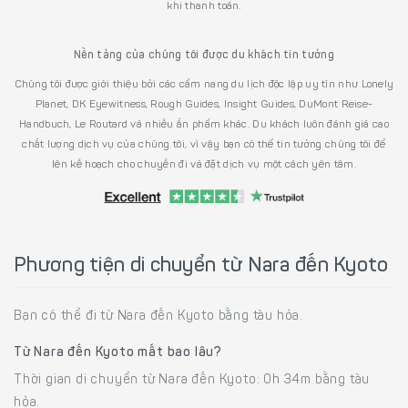
khi thanh toán.
Nền tảng của chúng tôi được du khách tin tưởng
Chúng tôi được giới thiệu bởi các cẩm nang du lịch độc lập uy tín như Lonely
Planet, DK Eyewitness, Rough Guides, Insight Guides, DuMont Reise-
Handbuch, Le Routard và nhiều ấn phẩm khác. Du khách luôn đánh giá cao
chất lượng dịch vụ của chúng tôi, vì vậy bạn có thể tin tưởng chúng tôi để
lên kế hoạch cho chuyến đi và đặt dịch vụ một cách yên tâm.
Phương tiện di chuyển từ Nara đến Kyoto
Bạn có thể đi từ Nara đến Kyoto bằng tàu hỏa.
Từ Nara đến Kyoto mất bao lâu?
Thời gian di chuyển từ Nara đến Kyoto: 0h 34m bằng tàu
hỏa.