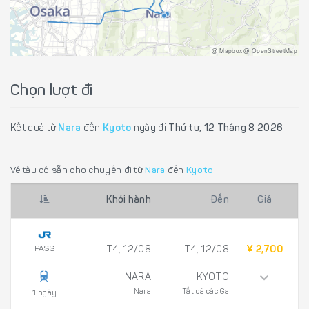
@ Mapbox @ OpenStreetMap
Chọn lượt đi
Kết quả từ
Nara
đến
Kyoto
ngày đi
Thứ tư, 12 Tháng 8 2026
Vé tàu có sẵn cho chuyến đi từ
Nara
đến
Kyoto
Khởi hành
Đến
Giá
PASS
T4, 12/08
T4, 12/08
¥ 2,700
NARA
KYOTO
Nara
Tất cả các Ga
1 ngày