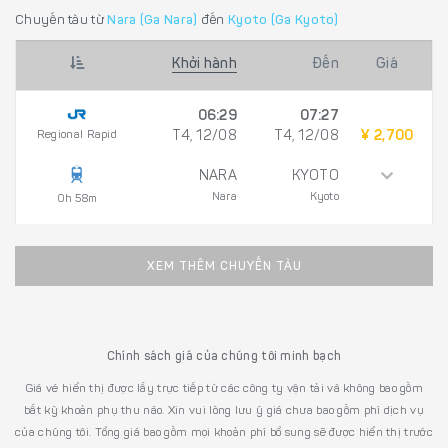
Chuyến tàu từ
Nara (Ga Nara)
đến
Kyoto (Ga Kyoto)
Khởi hành
Đến
Giá
06:29
07:27
Regional Rapid
T4, 12/08
T4, 12/08
¥ 2,700
NARA
KYOTO
Nara
Kyoto
0h 58m
XEM THÊM CHUYẾN TÀU
Chính sách giá của chúng tôi minh bạch
Giá vé hiển thị được lấy trực tiếp từ các công ty vận tải và không bao gồm
bất kỳ khoản phụ thu nào. Xin vui lòng lưu ý giá chưa bao gồm phí dịch vụ
của chúng tôi. Tổng giá bao gồm mọi khoản phí bổ sung sẽ được hiển thị trước