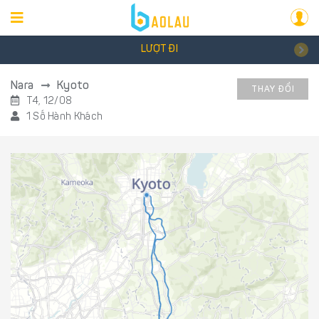
LƯỢT ĐI
Nara
Kyoto
THAY ĐỔI
T4, 12/08
1 Số Hành Khách